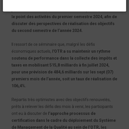
pour le second séminaire d'orientation de l’année le
jeudi 22 août 2024, à l’Hôtel 30 Août à Kpalimé, et faire
le point des activités du premier semestre 2024, afin de
discuter des perspectives de réalisation des objectifs
du second semestre de l’année 2024.
Il ressort de ce séminaire que, malgré les défis
économiques actuels,
l'OTR a su maintenir un rythme
soutenu de performance dans la collecte des impôts et
taxes en mobilisant 515,8 milliards à fin juillet 2024,
pour une prévision de 484,6 milliards sur les sept (07)
premiers mois de l’année, soit un taux de réalisation de
106,4%.
Repartis très optimistes avec des objectifs renouvelés,
prêts à relever les défis des mois à venir, les participants
ont eu à discuter de
l’approche processus de
certification dans le cadre du déploiement du Système
de Management de la Qualité au sein de l’OTR, les