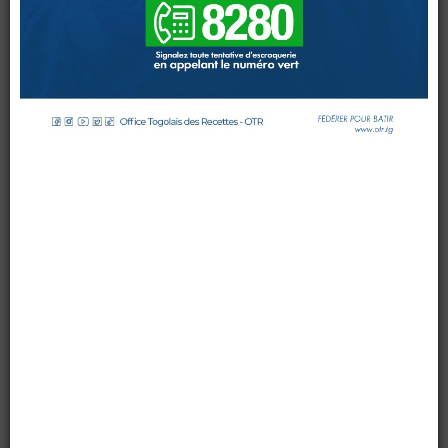
par OTR TG
le 30 août 2024
DOUANES
Affichages : 2694
Douane Togolaise
CADASTRE &
Conserv. Foncière
ACTUALITES
Toute l'actualité!
DOCUMENTATION
Toute la Documentation
CONTACT
Contactez OTR
0 Comments
Le Comité de Direction et les principaux cadres de
l'Office Togolais des Recettes (OTR) se sont réunis