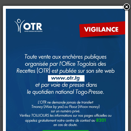
CRM
CFE
Dimana
e-Services
e-Foncier
SAM
GUDEF
Investir au Togo
Suivi foncier
Rechercher
Toggle navigation
Accueil
Page d'Accueil
SEMINAIRE
D’ORIENTATION
DU
IMPÔTS
SECOND
SEMESTRE
2024
Le système fiscal