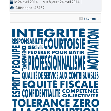
le 24 avril 2014
Mis à jour : 24 avril 2014
Affichages : 46467
DOUANES
Douane Togolaise
1 Comment
CADASTRE &
Conserv. Foncière
ACTUALITES
Toute l'actualité!
DOCUMENTATION
Toute la Documentation
CONTACT
Contactez OTR