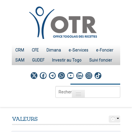
CRM
CFE
Dimana
e-Services
e-Foncier
SAM
GUDEF
Investir au Togo
Suivi foncier
Rechercher
Toggle navigation
Accueil
Page d'Accueil
VALEURS
IMPÔTS
Le système fiscal