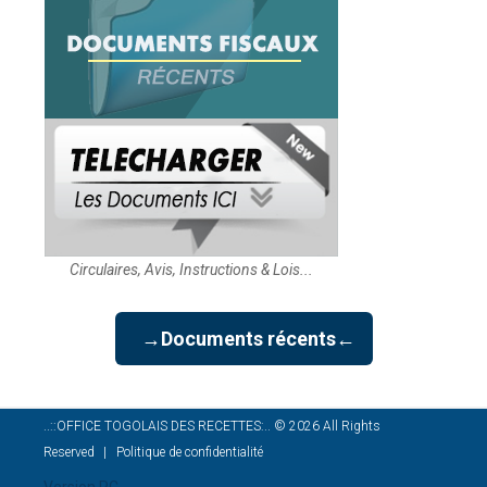
Circulaires, Avis, Instructions & Lois...
→Documents récents←
..::OFFICE TOGOLAIS DES RECETTES:..
©
2026
All Rights
Reserved
Politique de confidentialité