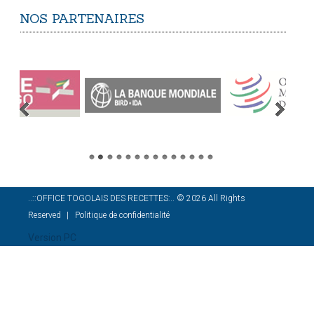
NOS
PARTENAIRES
..::OFFICE TOGOLAIS DES RECETTES:..
©
2026
All Rights
Reserved
Politique de confidentialité
Version PC