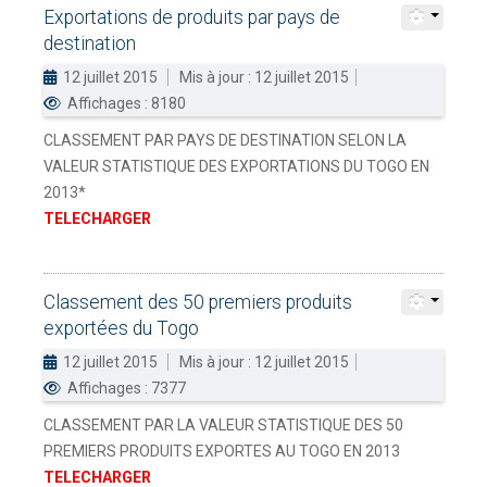
Exportations
de
produits
par
pays
de
SATION
-
mardi, 14 juillet 2026 10:30
juillet 2026 17:30
destination
DOUANES
Douane Togolaise
12 juillet 2015
Mis à jour : 12 juillet 2015
Affichages : 8180
CADASTRE &
CLASSEMENT PAR PAYS DE DESTINATION SELON LA
Conserv. Foncière
VALEUR STATISTIQUE DES EXPORTATIONS DU TOGO EN
2013*
ACTUALITES
TELECHARGER
Toute l'actualité!
DOCUMENTATION
Toute la Documentation
Classement
des
50
premiers
produits
exportées
du
Togo
CONTACT
12 juillet 2015
Mis à jour : 12 juillet 2015
Contactez OTR
Affichages : 7377
CLASSEMENT PAR LA VALEUR STATISTIQUE DES 50
PREMIERS PRODUITS EXPORTES AU TOGO EN 2013
TELECHARGER