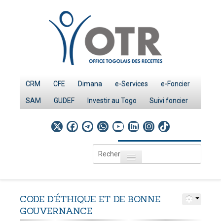
CRM
CFE
Dimana
e-Services
e-Foncier
SAM
GUDEF
Investir au Togo
Suivi foncier
Rechercher
Toggle navigation
Accueil
Page d'Accueil
CODE
D’ÉTHIQUE
ET
DE
BONNE
IMPÔTS
GOUVERNANCE
Le système fiscal