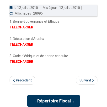
le 12 juillet 2015
Mis à jour : 12 juillet 2015
DOUANES
Affichages : 28995
Douane Togolaise
1. Bonne Gouvernance et Ethique
CADASTRE &
TELECHARGER
Conserv. Foncière
2. Déclaration d'Arusha
ACTUALITES
TELECHARGER
Toute l'actualité!
3. Code d'éthique et de bonne conduite
DOCUMENTATION
TELECHARGER
Toute la Documentation
CONTACT
Précédent
Suivant
Contactez OTR
→Répertoire Fiscal ←