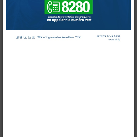
par OTR TG
le 05 septembre 2024
DOUANES
Affichages : 7263
Douane Togolaise
CADASTRE &
Conserv. Foncière
ACTUALITES
Toute l'actualité!
DOCUMENTATION
Toute la Documentation
CONTACT
Contactez OTR
0 Comments
L'Institut de Formation Fiscale et Douanière de l'Office
Togolais des Recettes (IFFD-OTR) a officiellement