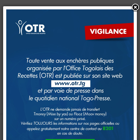
CRM
CFE
Dimana
e-Services
e-Foncier
SAM
GUDEF
Investir au Togo
Suivi foncier
Rechercher
Toggle navigation
Accueil
Page d'Accueil
RENTRÉE
ACADÉMIQUE
2024-
IMPÔTS
2025
À
L’IFFD-OTR
Le système fiscal