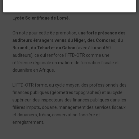
lancé sa rentrée académique 2024-2025, le lundi 02
septembre 2024, lors d'une cérémonie solennelle au
Lycée Scientifique de Lomé.
On note pour cette 6e promotion,
une forte présence des
auditeurs étrangers venus du Niger, des Comores, du
Burundi, du Tchad et du Gabon
(avec à lui seul 50
auditeurs), ce qui renforce l'IFFD-OTR comme une
référence régionale en matière de formation fiscale et
douanière en Afrique.
L’IFFD-OTR forme, au cycle moyen, des professionnels des
finances publiques (géomètres topographes) et au cycle
supérieur, des Inspecteurs des finances publiques dans les
filières impôts, douane, management des services fiscaux
et douaniers, trésor, conservation foncière et
enregistrement.