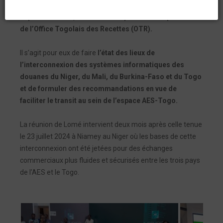
(AES) sont en réunion d’évaluation à Lomé, du 24 au 27
septembre 2024, aux côtés des premiers responsables
de l’Office Togolais des Recettes (OTR).
Il s’agit pour eux de faire
l’état des lieux de
l’interconnexion des systèmes informatiques des
douanes du Niger, du Mali, du Burkina-Faso et du Togo
et de formuler des recommandations en vue de
faciliter le transit au sein de l’espace AES-Togo.
La réunion de Lomé intervient deux mois après celle tenue
le 23 juillet 2024 à Niamey au Niger où les bases de cette
interconnexion ont été jetées pour des échanges
commerciaux plus fluides et sécurisés entre les trois pays
de l’AES et le Togo.