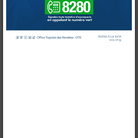
par OTR TG
le 25 septembre 2024
DOUANES
Affichages : 2964
Douane Togolaise
CADASTRE &
Conserv. Foncière
ACTUALITES
Toute l'actualité!
DOCUMENTATION
Toute la Documentation
CONTACT
Contactez OTR
0 Comments
Les directeurs généraux et experts des douanes des
pays membres de la Confédération des États du Sahel