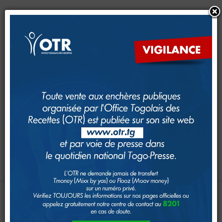
CRM
CFE
Dimana
e-Services
e-Foncier
SAM
GUDEF
Investir au Togo
Suivi foncier
Rechercher
Toggle navigation
Accueil
Page d'Accueil
INTERCONNEXION
AES-TOGO
:
IMPÔTS
ÉTAT
DES
LIEUX
À
LOMÉ
Le système fiscal