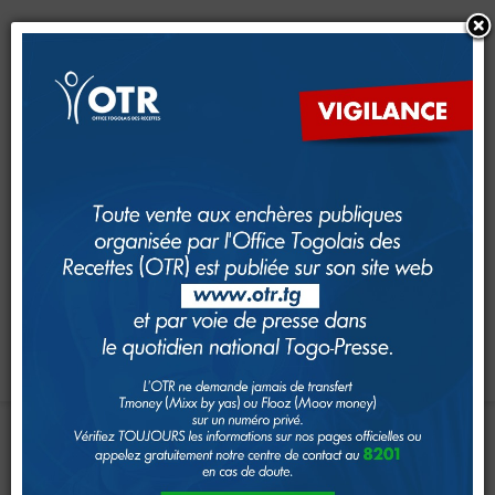
CRM
CFE
Dimana
e-Services
e-Foncier
SAM
GUDEF
Investir au Togo
Suivi foncier
Rechercher
Toggle navigation
Accueil
Page d'Accueil
13E
FORUM
DES
AGENTS
DES
IMPÔTS
DOUANES
DE
L’UNION
Le système fiscal