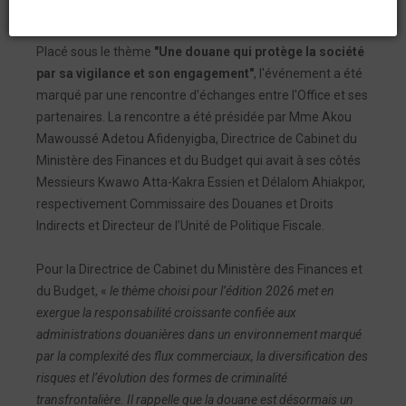
édition 2026, le lundi 26 janvier 2026 à Lomé.
Placé sous le thème
"Une douane qui protège la société
par sa vigilance et son engagement"
, l'événement a été
marqué par une rencontre d’échanges entre l'Office et ses
partenaires. La rencontre a été présidée par Mme Akou
Mawoussé Adetou Afidenyigba, Directrice de Cabinet du
Ministère des Finances et du Budget qui avait à ses côtés
Messieurs Kwawo Atta-Kakra Essien et Délalom Ahiakpor,
respectivement Commissaire des Douanes et Droits
Indirects et Directeur de l’Unité de Politique Fiscale.
Pour la Directrice de Cabinet du Ministère des Finances et
du Budget, «
le thème choisi pour l’édition 2026 met en
exergue la responsabilité croissante confiée aux
administrations douanières dans un environnement marqué
par la complexité des flux commerciaux, la diversification des
risques et l’évolution des formes de criminalité
transfrontalière. Il rappelle que la douane est désormais un