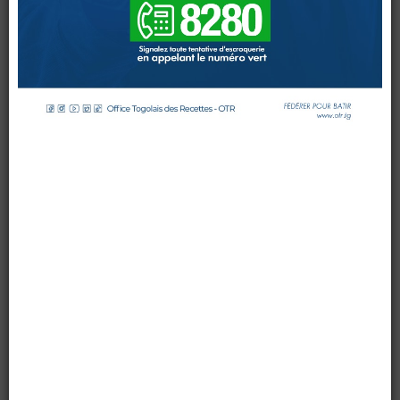
par OTR TG
le 11 février 2026
DOUANES
Affichages : 5106
Douane Togolaise
CADASTRE &
Conserv. Foncière
ACTUALITES
Toute l'actualité!
DOCUMENTATION
Toute la Documentation
CONTACT
Contactez OTR
0 Comments
L'Office Togolais des Recettes (OTR) a célébré avec
éclat la Journée Internationale de la Douane (JID),