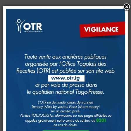
CRM
CFE
Dimana
e-Services
e-Foncier
SAM
GUDEF
Investir au Togo
Suivi foncier
Rechercher
Toggle navigation
Accueil
Page d'Accueil
JOURNÉE
INTERNATIONALE
DE
IMPÔTS
LA
DOUANE,
ÉDITION
2026
Le système fiscal