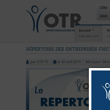
CRM
SAM
Accueil
I
Page d'Accueil
Le
RÉPERTOIRE
DES
ENTREPRISES
FIS
par OTR TG
le 30 avril 2019
Mis à jour : 04