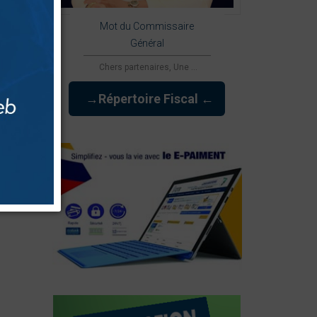
Mot du Commissaire
Général
Chers partenaires, Une ...
→Répertoire Fiscal ←
rmément
et peut