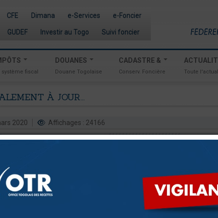
CFE
Dimana
e-Services
e-Foncier
GUDEF
Investir au Togo
Suivi foncier
MPÔTS
DOUANES
CADASTRE &
ACTUALI
 système fiscal
Douane Togolaise
Conserv. Foncière
Toute l'actual
CALEMENT
À
JOUR...
 mars 2020
Affichages : 24166