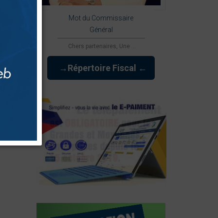
 sur les
on et les
Mot du Commissaire
la Taxe
Général
Chers partenaires, Une ...
 Division
Ouest a
→Répertoire Fiscal ←
t dans le
tard le
31
rection de
es tenues