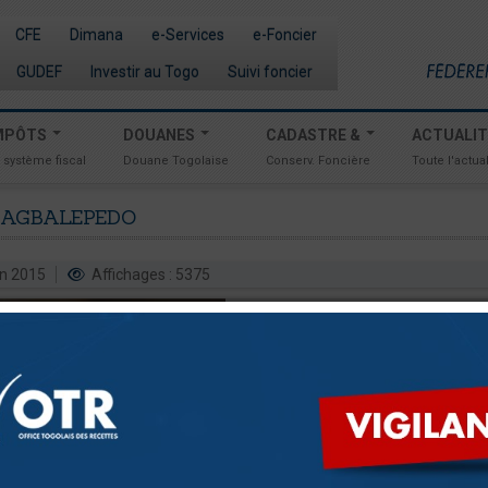
CFE
Dimana
e-Services
e-Foncier
GUDEF
Investir au Togo
Suivi foncier
MPÔTS
DOUANES
CADASTRE &
ACTUALI
 système fiscal
Douane Togolaise
Conserv. Foncière
Toute l'actual
’AGBALEPEDO
uin 2015
Affichages : 5375
0 C
Les artisans d’Agbalépédo 
sensibilisés par l’Office Togo
Recettes (OTR), le lundi
01er juin
Centre Blue Zone à Agoè-Cacav
différents corps de métiers prés