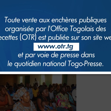
rencontre ont été entretenus
composantes, les bases d’impositi
échéances de paiement de 
Professionnelle Unique (TPU).
Monsieur
HESSOU Prince
, Chef de
du Centre des Impôts du Sud-
e partenariat avec l’OTR en lieu et place de la méfiance qui prévalai
aiement des impôts et à souscrire leurs déclarations de revenus au plus 
che débat a mis fin à la rencontre. Cette rencontre est à l’actif de La Di
ers sa Division Education des Contribuables, et intervient après cell