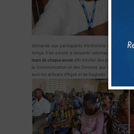
demandé aux participants d’entretenir une relation d
temps. Il les a invité à consentir volontairement au p
mars de chaque année
afin d’éviter des pénalités. Un ri
la Communication et des Services aux Usagers, à trav
avec les artisans d’Agoè et de Sagbado.