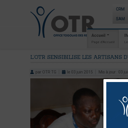
CRM
SAM
Accueil
I
Page d'Accueil
Le
L’OTR
SENSIBILISE
LES
ARTISANS
D
par OTR TG
le 03 juin 2015
Mis à jour : 03 j