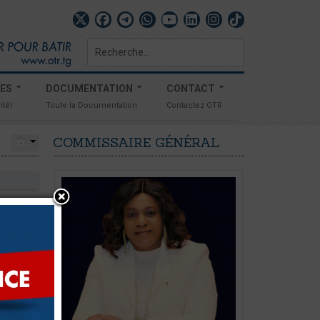
Rechercher
TES
DOCUMENTATION
CONTACT
ité!
Toute la Documentation
Contactez OTR
COMMISSAIRE
GÉNÉRAL
omments
ont été
lais des
 2015
au
éli. Les
ents à la