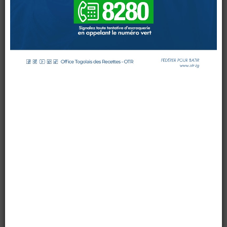
DES
IMPÔTS
DE
LOME
DOUANES
par OTR
le 23 juillet 2015
Douane Togolaise
Mis à jour : 24 juillet 2015
Affichages : 6614
CADASTRE &
Conserv. Foncière
ACTUALITES
Toute l'actualité!
DOCUMENTATION
Toute la Documentation
CONTACT
Contactez OTR
0 Comments
La dernière vague de la Division des Impôts
du Nord-Est rencontrée ce mardi.