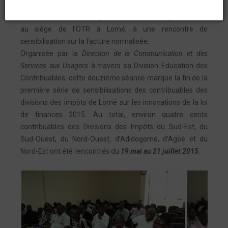
Une trentaine d’opérateurs économiques de la Division des
Impôts du Nord-Est ont pris part, le mardi
21 juillet 2015
,
au siège de l’OTR à Lomé, à une rencontre de
sensibilisation sur la facture normalisée.
Organisée par la
Direction de la Communication et des
Services aux Usagers
à travers sa Division Education des
Contribuables, cette douzième séance marque la fin de la
première série de sensibilisations des contribuables des
divisions des impôts de Lomé sur les innovations de la loi
de finances 2015. Au total, environ quatre cents
contribuables des Divisions des Impôts du Sud-Est, du
Sud-Ouest, du Nord-Ouest, d’Adidogomé, d’Agoè et du
Nord-Est ont été rencontrés du
19 mai au 21 juillet 2015
.