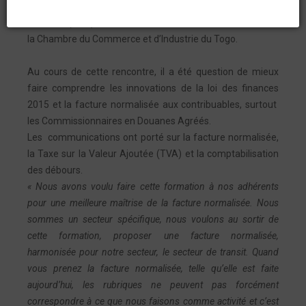
Togo
) et les responsables de l’Office Togolais des
Recettes (OTR) se sont retrouvés du
18 au 20 août 2015
à
la Chambre du Commerce et d’Industrie du Togo.
Au cours de cette rencontre, il a été question de mieux
faire comprendre les innovations de la loi des finances
2015 et la facture normalisée aux contribuables, surtout
les Commissionnaires en Douanes Agréés.
Les communications ont porté sur la facture normalisée,
la Taxe sur la Valeur Ajoutée (TVA) et la comptabilisation
des débours.
« Nous avons voulu faire cette formation à nos adhérents
pour une meilleure maîtrise de la facture normalisée. Nous
sommes un secteur spécifique, nous voulons au sortir de
cette formation, proposer une facture normalisée,
harmonisée pour notre secteur, le secteur de transit. Quand
vous prenez la facture normalisée, telle qu’elle est faite
aujourd’hui, les rubriques ne peuvent pas forcément
correspondre à ce que nous faisons comme activité et c’est