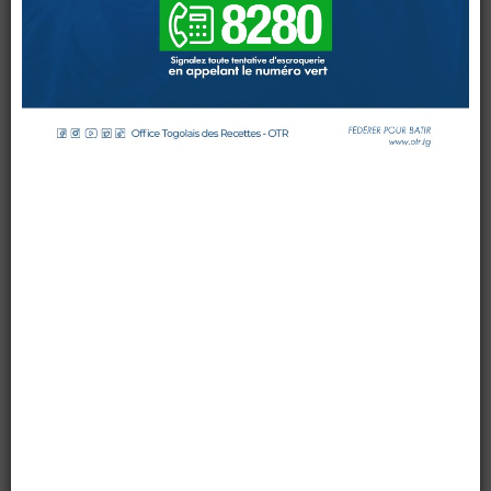
MAITRISE
DE
LA
FACTURE
NORMALISEE
DOUANES
Douane Togolaise
par OTR TG
le 21 août 2015
Mis à jour : 26 août 2015
Affichages : 5411
CADASTRE &
Conserv. Foncière
ACTUALITES
Toute l'actualité!
DOCUMENTATION
Toute la Documentation
CONTACT
Contactez OTR
0 Comments
Les professionnels du transit réunis au sein de l’Union
Professionnelle des Agréés en Douanes du Togo (
UPRAD-