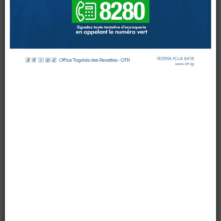
(IRTR)
:
LES
TRANSPORTEURS
ROUTIERS
DE
KODOME
SENSIBILISES
DOUANES
Douane Togolaise
par OTR TG
le 22 août 2015
Mis à jour : 26 août 2015
Affichages : 5104
CADASTRE &
Conserv. Foncière
ACTUALITES
Toute l'actualité!
DOCUMENTATION
Toute la Documentation
CONTACT
Contactez OTR
0 Comments
Après les gares routières d’Akodesséwa et d’Agbalépédo
les 11 et 14 août 2015, l’honneur était aux usagers de la