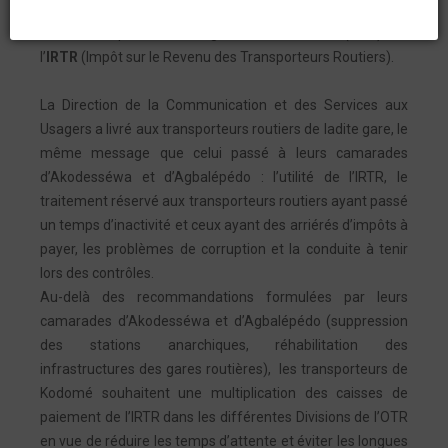
gare routière de Kodomé le
21 août
dernier d’être
sensibilisés par l’Office Togolais des Recettes (OTR) sur
l’
IRTR
(Impôt sur le Revenu des Transporteurs Routiers).
La Direction de la Communication et des Services aux
Usagers a livré aux transporteurs routiers de ladite gare, le
même message que celui passé à leurs camarades
d’Akodesséwa et d’Agbalépédo : l’utilité de l’IRTR, le
traitement réservé aux transporteurs routiers ayant passé
un temps d’inactivité et ceux ayant des arriérés d’impôts à
payer, les problèmes de corruption et la conduite à tenir
lors des contrôles.
Au-delà des recommandations formulées par leurs
camarades d’Akodesséwa et d’Agbalépédo (suppression
des stations anarchiques, réhabilitation des
infrastructures des gares routières), les transporteurs de
Kodomé souhaitent une multiplication des caisses de
paiement de l’IRTR dans les différentes Divisions de l’OTR
en vue de réduire les temps d’attente et éviter les longues