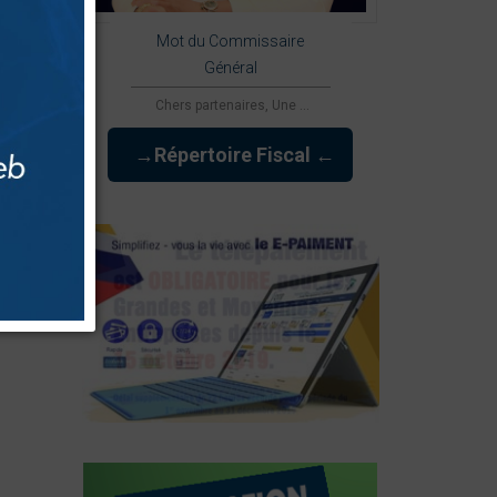
Mot du Commissaire
cher
Général
Chers partenaires, Une ...
→Répertoire Fiscal ←