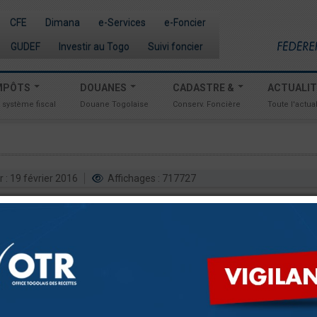
CFE
Dimana
e-Services
e-Foncier
GUDEF
Investir au Togo
Suivi foncier
MPÔTS
DOUANES
CADASTRE &
ACTUALI
 système fiscal
Douane Togolaise
Conserv. Foncière
Toute l'actual
r : 19 février 2016
Affichages : 717727
2 C
DÉSOLÉ!
Page Non Trouvé!
La page à laquelle vous voulez accéder est soit supprimée