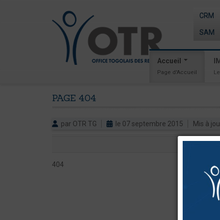
CRM
SAM
Accueil
I
Page d'Accueil
Le
PAGE
404
par OTR TG
le 07 septembre 2015
Mis à jou
404