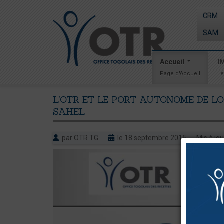
CRM
SAM
Accueil
I
Page d'Accueil
Le
L’OTR
ET
LE
PORT
AUTONOME
DE
L
SAHEL
par OTR TG
le 18 septembre 2015
Mis à jo