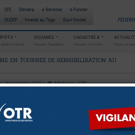
CFE
Dimana
e-Services
e-Foncier
GUDEF
Investir au Togo
Suivi foncier
MPÔTS
DOUANES
CADASTRE &
ACTUALI
 système fiscal
Douane Togolaise
Conserv. Foncière
Toute l'actual
OME
EN
TOURNEE
DE
SENSIBILISATION
AU
ur : 18 septembre 2015
Affichages : 5782