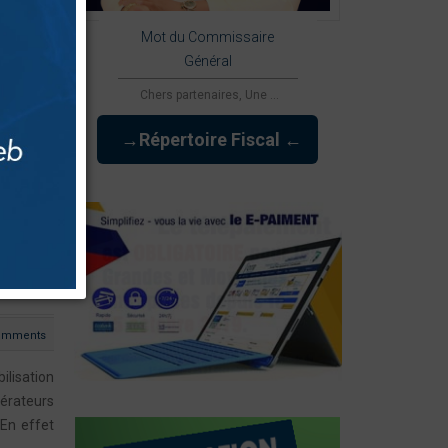
Mot du Commissaire
Général
Chers partenaires, Une ...
→Répertoire Fiscal ←
omments
ilisation
pérateurs
 En effet