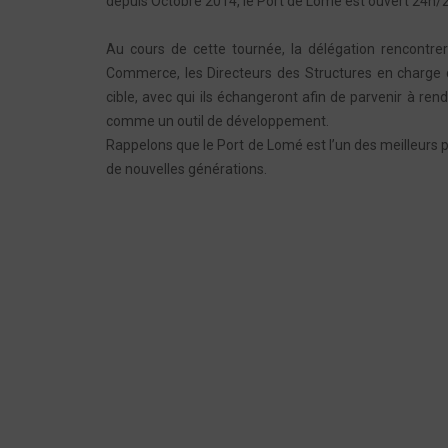
depuis Octobre 2014, le Port de Lomé est ouvert 24h/24
Au cours de cette tournée, la délégation rencontre
Commerce, les Directeurs des Structures en charge d
cible, avec qui ils échangeront afin de parvenir à re
comme un outil de développement.
Rappelons que le Port de Lomé est l’un des meilleurs p
de nouvelles générations.