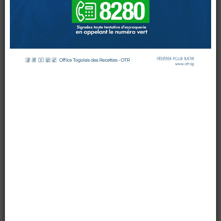
DES
ACTEURS
DE
DEVELOPPEMENT
SUR
LA
FACTURE
NORMALISEE
DOUANES
Douane Togolaise
par OTR
le 16 novembre 2015
Mis à jour : 24 novembre 2015
Affichages : 5415
CADASTRE &
Conserv. Foncière
ACTUALITES
Toute l'actualité!
DOCUMENTATION
Toute la Documentation
CONTACT
Contactez OTR
0 Comments
Après les contribuables de l’intérieur du pays, l’Office
Togolais des Recettes (OTR) sensibilise du
16 au 18