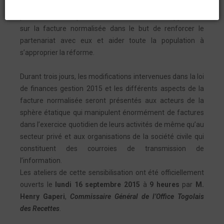
novembre 2015
, à l
’Hôtel Sarakawa
à Lomé, les
partenaires étatiques et les acteurs de développement,
sur la facture normalisée dans le but de renforcer le
partenariat avec eux et aider toute la population à
s’approprier la réforme.
Durant trois jours, les modifications intervenues dans la loi
de finances gestion 2015 et les différents aspects de la
facture normalisée seront présentés aux acteurs de la
sphère étatique qui manipulent énormément de factures
dans l’exercice quotidien de leurs activités de même qu’au
secteur privé et aux organisations de la société civile qui
constituent des courroies de transmission de
l’information.
Les ateliers de cette sensibilisation ont été officiellement
ouverts le
lundi 16 septembre 2015
à
9 heures
par
M.
Henry Gaperi
,
Commissaire Général de l’Office Togolais
des Recettes
.