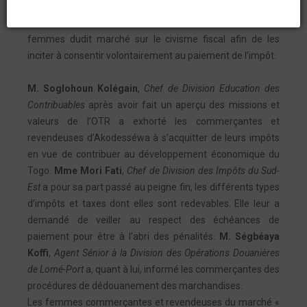
Communication et des Services aux Usagers, à travers la
Division Education des Contribuables a entretenu les
femmes dudit marché sur le civisme fiscal afin de les
inciter à consentir volontairement au paiement de l’impôt.
M. Soglohoun Kolégain
,
Chef de Division Education des
Contribuables
après avoir fait un aperçu des missions et
valeurs de l’OTR a exhorté les commerçantes et
revendeuses d’Akodesséwa à s’acquitter de leurs impôts
en vue de contribuer au développement économique du
Togo.
Mme Mori Fati
,
Chef de Division des Impôts du Sud-
Est
a pour sa part passé au peigne fin, les différents types
d’impôts et taxes dont elles sont redevables. Elle leur a
demandé de veiller au respect des échéances de
paiement pour être à l’abri des pénalités.
M. Ségbéaya
Koffi
,
Agent Sénior à la Division des Opérations Douanières
de Lomé-Port
a, quant à lui, informé les commerçantes des
procédures de dédouanement des marchandises.
Les femmes commerçantes et revendeuses du marché «