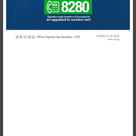
PAR
L’OTR
DOUANES
par OTR TG
le 07 septembre 2015
Douane Togolaise
Mis à jour : 15 février 2016
Affichages : 4727
CADASTRE &
Conserv. Foncière
ACTUALITES
Toute l'actualité!
DOCUMENTATION
Toute la Documentation
CONTACT
Contactez OTR
0 Comments
L’Office Togolais des Recettes (OTR) était au marché
«
Dzidzenou »
d’
Akodesséwa
(banlieue Sud-Est de Lomé) le
lundi
07 septembre 2015
. La Direction de la