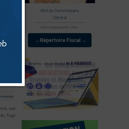
Mot du Commissaire
Général
Chers partenaires, Une ...
→Répertoire Fiscal ←
omments
omé, ses
 du Togo