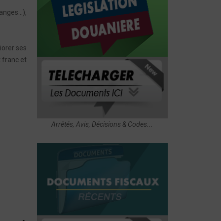
hanges…),
iorer ses
t franc et
Arrêtés, Avis, Décisions & Codes...