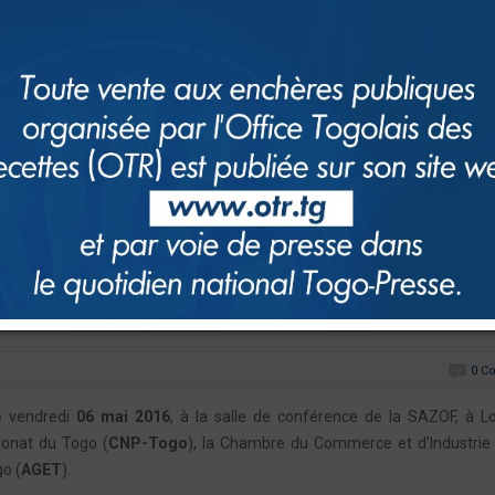
0 C
le vendredi
06 mai 2016
, à la salle de conférence de la SAZOF, à L
tronat du Togo (
CNP-Togo
), la Chambre du Commerce et d’Industrie
go (
AGET
).