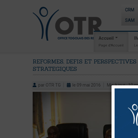
CRM
SAM
Accueil
I
Page d'Accueil
Le
REFORMES,
DEFIS
ET
PERSPECTIVES
STRATEGIQUES
par OTR TG
le 09 mai 2016
Mis à jour : 10 