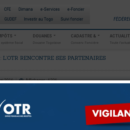
CFE
Dimana
e-Services
e-Foncier
GUDEF
Investir au Togo
Suivi foncier
MPÔTS
DOUANES
CADASTRE &
ACTUALI
 système fiscal
Douane Togolaise
Conserv. Foncière
Toute l'actual
:
L’OTR
RENCONTRE
SES
PARTENAIRES
mai 2016
Affichages : 6206