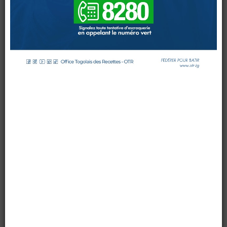
ENTREPRISES
DOUANES
par OTR TG
le 11 mai 2016
Douane Togolaise
Mis à jour : 11 mai 2016
Affichages : 7117
CADASTRE &
Conserv. Foncière
ACTUALITES
Toute l'actualité!
DOCUMENTATION
Toute la Documentation
CONTACT
Contactez OTR
0 Comments
Les grandes entreprises ont été sensibilisées le mardi
10
mai 2016
au siège de l’Office Togolais des Recettes (OTR)
à Lomé. Cette quatrième séance de sensibilisation s’inscrit