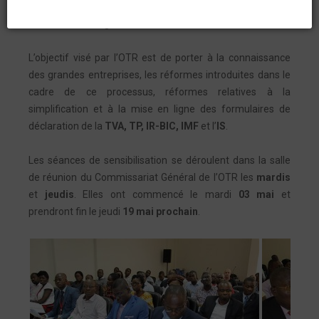
dans le cadre de la mise en œuvre effective des
déclarations en ligne.
L’objectif visé par l’OTR est de porter à la connaissance
des grandes entreprises, les réformes introduites dans le
cadre de ce processus, réformes relatives à la
simplification et à la mise en ligne des formulaires de
déclaration de la
TVA, TP, IR-BIC, IMF
et l’
IS
.
Les séances de sensibilisation se déroulent dans la salle
de réunion du Commissariat Général de l’OTR les
mardis
et
jeudis
. Elles ont commencé le mardi
03 mai
et
prendront fin le jeudi
19 mai prochain
.