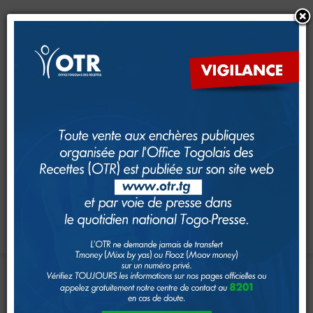
CRM
CFE
Dimana
e-Services
e-Foncier
SAM
GUDEF
Investir au Togo
Suivi foncier
Rechercher
Toggle navigation
Accueil
Page d'Accueil
DECLARATIONS
EN
LIGNE
:
L’OTR
IMPÔTS
SENSIBILISE
LES
GRANDES
Le système fiscal