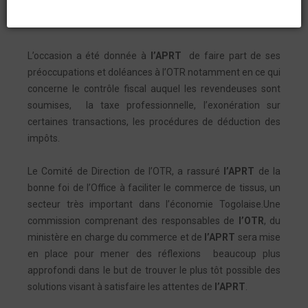
WAX HOLLANDAIS (
APRT
) conduite par sa présidente
Dédé CREPPY
.
L’occasion a été donnée à
l’APRT
de faire part de ses
préoccupations et doléances à l’OTR notamment en ce qui
concerne le contrôle fiscal auquel les revendeuses sont
soumises, la taxe professionnelle, l’exonération sur
certaines transactions, les procédures de déduction des
impôts.
Le Comité de Direction de l’OTR, a rassuré
l’APRT
de la
bonne foi de l’Office à faciliter le commerce de tissus, un
secteur très important dans l’économie Togolaise.Une
commission comprenant des responsables de
l’OTR
, du
ministère en charge du commerce et de
l’APRT
sera mise
en place pour mener des réflexions beaucoup plus
approfondi dans le but de trouver le plus tôt possible des
solutions visant à satisfaire les attentes de
l’APRT
.