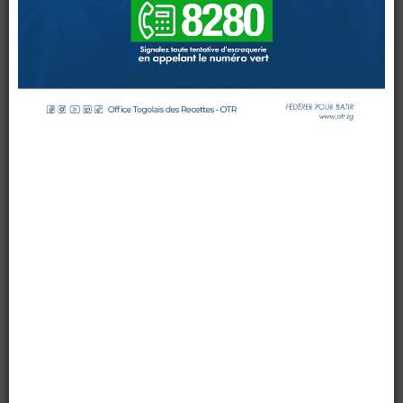
DE
TISSUS
WAX
HOLLANDAIS
DOUANES
par OTR TG
le 19 mai 2016
Douane Togolaise
Mis à jour : 20 mai 2016
Affichages : 5428
CADASTRE &
Conserv. Foncière
ACTUALITES
Toute l'actualité!
DOCUMENTATION
Toute la Documentation
CONTACT
Contactez OTR
0 Comments
Le Comité de Direction de l’Office Togolais des Recettes
(OTR) a rencontré, le mercredi
18 mai 2016
, à son siège,
l’Association Professionnelle des Revendeuses de Tissus