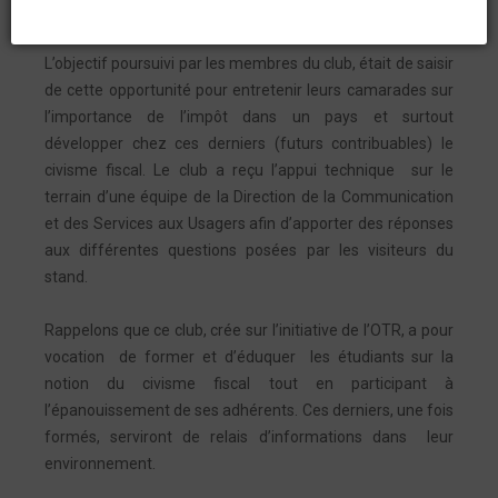
le campus de Lomé.
L’objectif poursuivi par les membres du club, était de saisir
de cette opportunité pour entretenir leurs camarades sur
l’importance de l’impôt dans un pays et surtout
développer chez ces derniers (futurs contribuables) le
civisme fiscal. Le club a reçu l’appui technique sur le
terrain d’une équipe de la Direction de la Communication
et des Services aux Usagers afin d’apporter des réponses
aux différentes questions posées par les visiteurs du
stand.
Rappelons que ce club, crée sur l’initiative de l’OTR, a pour
vocation de former et d’éduquer les étudiants sur la
notion du civisme fiscal tout en participant à
l’épanouissement de ses adhérents. Ces derniers, une fois
formés, serviront de relais d’informations dans leur
environnement.