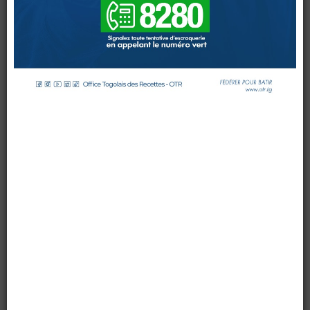
DE
LOME
A
LA
FOIRE
UNIVERSITAIRE
DOUANES
par OTR TG
le 30 mai 2016
Douane Togolaise
Mis à jour : 30 mai 2016
Affichages : 5965
CADASTRE &
Conserv. Foncière
ACTUALITES
Toute l'actualité!
DOCUMENTATION
Toute la Documentation
CONTACT
Contactez OTR
0 Comments
Le club des amis du fisc de l’Université de Lomé, avec le
soutien de l’Office Togolais des Recettes, a participé à la
foire universitaire qui s’est tenue du
19
au
28 mai 2016
sur