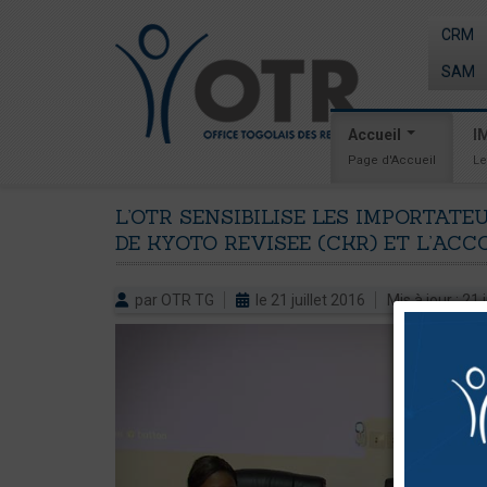
CRM
SAM
Accueil
I
Page d'Accueil
Le
L’OTR
SENSIBILISE
LES
IMPORTATE
DE
KYOTO
REVISEE
(CKR)
ET
L’ACC
par OTR TG
le 21 juillet 2016
Mis à jour : 21 