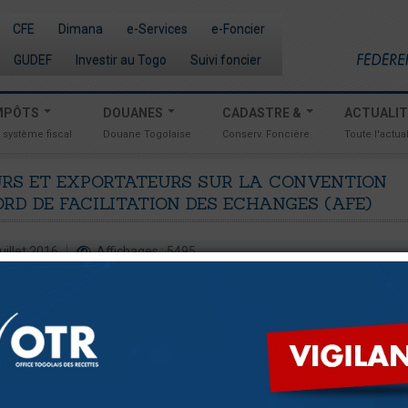
CFE
Dimana
e-Services
e-Foncier
GUDEF
Investir au Togo
Suivi foncier
MPÔTS
DOUANES
CADASTRE &
ACTUALI
 système fiscal
Douane Togolaise
Conserv. Foncière
Toute l'actual
URS
ET
EXPORTATEURS
SUR
LA
CONVENTION
ORD
DE
FACILITATION
DES
ECHANGES
(AFE)
juillet 2016
Affichages : 5495