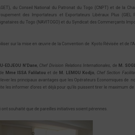
(AGET), du Conseil National du Patronat du Togo (CNPT) et de la Ch
oupement des Importateurs et Exportateurs Libéraux Plus (GIEL P
nsignataires du Togo (NAVITOGO) et du Syndicat des Commerçants Imp
biliser sur la mise en œuvre de la Convention de Kyoto Révisée et de l’
U-EDJEOU N’Dane
,
Chef Division Relations Internationales
, de
M. SOG
 de
Mme ISSA Falilatou
et de
M. LEMOU Kodjo
,
Chef Section Facilita
 relever les principaux avantages que les Opérateurs Economiques de n
te les informer d’ores et déjà pour qu’ils puissent tirer le maximum de 
 ont souhaité que de pareilles initiatives soient pérennes.