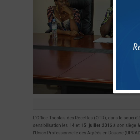
L’Office Togolais des Recettes (OTR), dans le souci d
sensibilisation les
14
et
15 juillet 2016
à son siège à
l’Union Professionnelle des Agréés en Douane (UPRAD