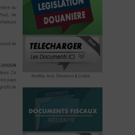
ambre du
lus), de
ortateurs
Accord de
LOHOUN
tions
. Ce
Arrêtés, Avis, Décisions & Codes...
otre pays
profit de