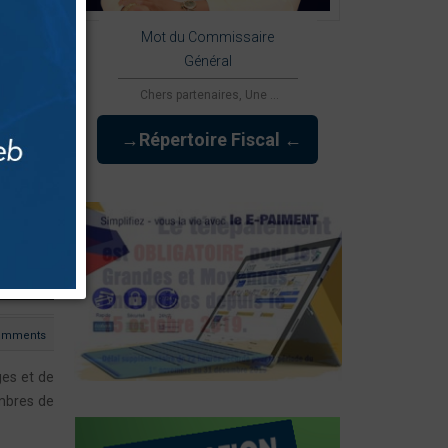
Mot du Commissaire
Général
Chers partenaires, Une ...
→Répertoire Fiscal ←
omments
ges et de
embres de