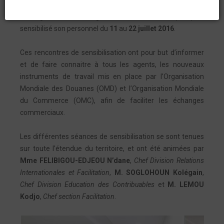
Kyoto Révisée et de l’Accord sur la Facilitation des
Echanges, l’Office Togolais des Recettes (OTR) a
sensibilisé son personnel du
11
au
22 juillet 2016
.
Ces rencontres de sensibilisation ont pour but d’informer
et de faire connaitre à tous les agents, les nouveaux
instruments de travail mis en place par l’Organisation
Mondiale des Douanes (OMD) et l’Organisation Mondiale
du Commerce (OMC), afin de faciliter les échanges
commerciaux.
Les différentes séances de sensibilisation se sont tenues
sur toute l’étendue du territoire, et ont été animées par
Mme FELIBIGOU-EDJEOU N’dane
,
Chef Division Relations
Internationales et Facilitation
,
M. SOGLOHOUN Kolégain
,
Chef Division Education des Contribuables
et
M. LEMOU
Kodjo
,
Chef section Facilitation
.