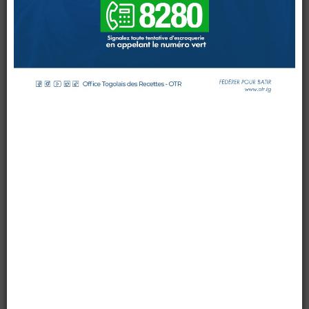
par OTR TG
le 02 août 2016
DOUANES
Mis à jour : 03 août 2016
Affichages : 8629
Douane Togolaise
CADASTRE &
Conserv. Foncière
ACTUALITES
Toute l'actualité!
DOCUMENTATION
Toute la Documentation
CONTACT
0 Comments
Contactez OTR
Mme DONKO-ALOU Bileyo, Chef de Division des Opérations
Douanières des Hydrocarbures et de la Raffinerie, vient
d’être accréditée « Experte » par l’Organisation Mondiale
des Douanes (OMD). Elle a décroché une double