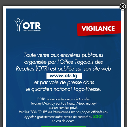
CRM
CFE
Dimana
e-Services
e-Foncier
SAM
GUDEF
Investir au Togo
Suivi foncier
Rechercher
Toggle navigation
Accueil
Page d'Accueil
L’EXCELLENCE
SE
CONFIRME
A
IMPÔTS
L’OTR
Le système fiscal