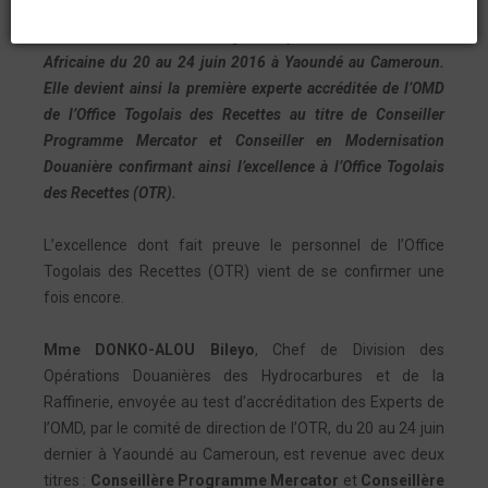
accréditation de l’instance mondiale des douanes suite à
l’atelier d’accréditation organisé par l’OMD et l’Union
Africaine du 20 au 24 juin 2016 à Yaoundé au Cameroun.
Elle devient ainsi la première experte accréditée de l’OMD
de l’Office Togolais des Recettes au titre de Conseiller
Programme Mercator et Conseiller en Modernisation
Douanière confirmant ainsi l’excellence à l’Office Togolais
des Recettes (OTR).
L’excellence dont fait preuve le personnel de l’Office
Togolais des Recettes (OTR) vient de se confirmer une
fois encore.
Mme DONKO-ALOU Bileyo
, Chef de Division des
Opérations Douanières des Hydrocarbures et de la
Raffinerie, envoyée au test d’accréditation des Experts de
l’OMD, par le comité de direction de l’OTR, du 20 au 24 juin
dernier à Yaoundé au Cameroun, est revenue avec deux
titres :
Conseillère Programme Mercator
et
Conseillère