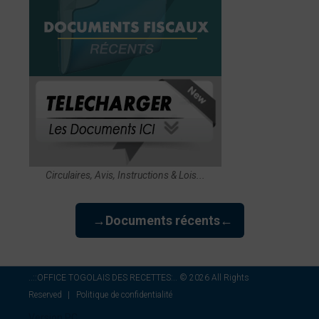
Circulaires, Avis, Instructions & Lois...
→Documents récents←
..::OFFICE TOGOLAIS DES RECETTES:..
©
2026
All Rights
Reserved
Politique de confidentialité
Version PC