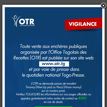
CRM
CFE
Dimana
e-Services
e-Foncier
SAM
GUDEF
Investir au Togo
Suivi foncier
Rechercher
Toggle navigation
Accueil
Page d'Accueil
ATELIER
DE
FORMATION
SUR
LA
IMPÔTS
CITES
Le système fiscal