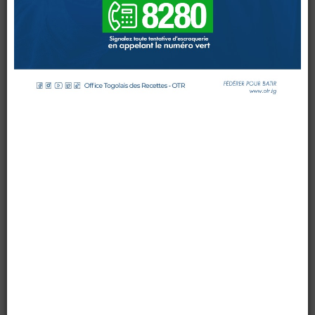
par OTR
le 07 novembre 2016
DOUANES
Mis à jour : 07 novembre 2016
Affichages : 6778
Douane Togolaise
CADASTRE &
Conserv. Foncière
ACTUALITES
Toute l'actualité!
DOCUMENTATION
Toute la Documentation
CONTACT
0 Comments
Contactez OTR
Le commissaire des Douanes et des Droits Indirects de
l’OTR, Kodzo Adedze représentant le Commissaire
Général a présidé l’ouverture ce Lundi 07 novembre à
Lomé de l’atelier de formation sur les enquêtes CITES