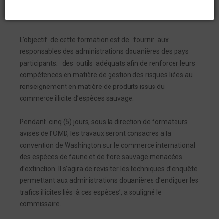
(Convention internationale sur le commerce d’espèces en
danger de flore et de la faune sauvages).
L’objectif de cette formation est de fournir aux
responsables des administrations douanières des pays
participants, des outils adéquats afin de renforcer leurs
compétences en matière de gestion des risques liées au
renseignement en matière de produits issus du
commerce illicite d’espèces sauvage.
Pendant cinq (5) jours, sous la direction de formateurs
avisés de l’OMD, les travaux seront consacrés à la
convention de Washington sur le commerce international
des espèces de faune et de flore sauvage menacées
d’extinction. Il s’agira de revisiter les techniques d’enquête
permettant aux administrations douanières d’endiguer les
trafics illicites liés à ces espèces’, a souligné le
commissaire.