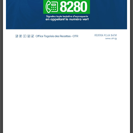
ELEMENTAIRE
TROUPE
TOUTES
ARMES
(FETTA)
DES
AGENTS
DE
L’OTR
REÇOIT
DOUANES
LES
CERTIFICATS
DE
FIN
DE
Douane Togolaise
FORMATION
CADASTRE &
par OTR TG
le 01 décembre 2016
Conserv. Foncière
Mis à jour : 14 décembre 2016
Affichages : 10514
ACTUALITES
Toute l'actualité!
DOCUMENTATION
Toute la Documentation
CONTACT
Contactez OTR
0 Comments