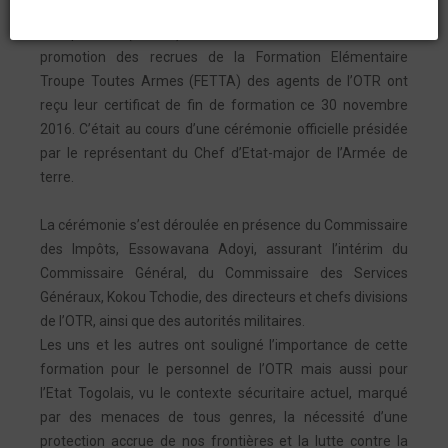
Entrées au Centre d’Entrainement des troupes
Aéroportées (CETAP) le 16 octobre 2016, la troisième
promotion des recrues de la Formation Elémentaire
Troupe Toutes Armes (FETTA) des agents de l’OTR ont
reçu leur certificat de fin de formation ce 30 novembre
2016. C’était au cours d’une cérémonie officielle présidée
par le représentant du Chef d’Etat-major de l’Armée de
terre.
La cérémonie s’est déroulée en présence du Commissaire
des Impôts, Essowavana Adoyi, assurant l’intérim du
Commissaire Général, du Commissaire des Services
Généraux, Kokou Tchodie, des directeurs et chefs divisions
de l’OTR, ainsi que des autorités militaires.
Les uns et les autres ont souligné l’importance de cette
formation pour le personnel de l’OTR mais aussi pour
l’Etat Togolais, vu le contexte sécuritaire actuel, marqué
par des menaces de tous genres, la nécessité d’une
protection accrue de nos frontières et la lutte contre la