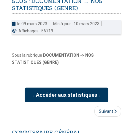
SOUS
:
DOCUMENTATION
→
NOS
STATISTIQUES
(GENRE)
DOUANES
Douane Togolaise
le 09 mars 2023
Mis à jour : 10 mars 2023
Affichages : 56719
CADASTRE &
Conserv. Foncière
ACTUALITES
Sous la rubrique
DOCUMENTATION -> NOS
Toute l'actualité!
STATISTIQUES (GENRE)
DOCUMENTATION
Toute la Documentation
→ Accéder aux statistiques ←
CONTACT
Contactez OTR
Suivant
COMMISSAIRE
GÉNÉRAL