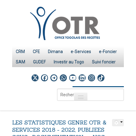
CRM
CFE
Dimana
e-Services
e-Foncier
SAM
GUDEF
Investir au Togo
Suivi foncier
Rechercher
Toggle navigation
Accueil
Page d'Accueil
LES
STATISTIQUES
GENRE
OTR
&
IMPÔTS
SERVICES
2018
-
2022,
PUBLIEES
Le système fiscal