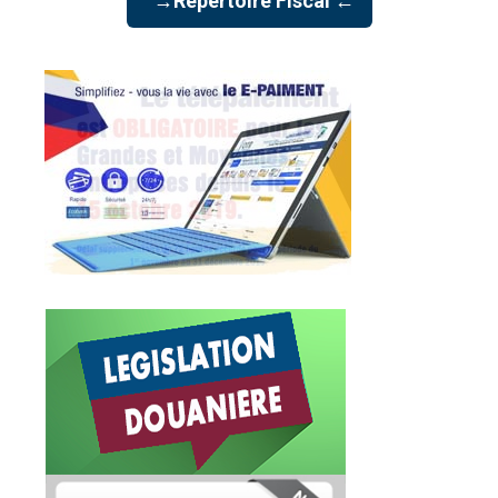
→Répertoire Fiscal ←