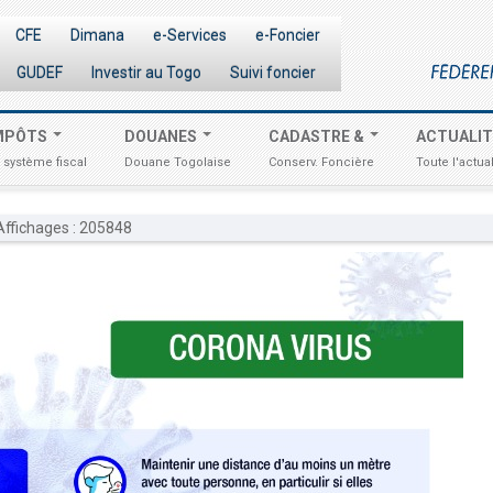
CFE
Dimana
e-Services
e-Foncier
GUDEF
Investir au Togo
Suivi foncier
MPÔTS
DOUANES
CADASTRE &
ACTUALI
 système fiscal
Douane Togolaise
Conserv. Foncière
Toute l'actual
ffichages : 205848