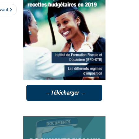
ivant
→Télécharger ←