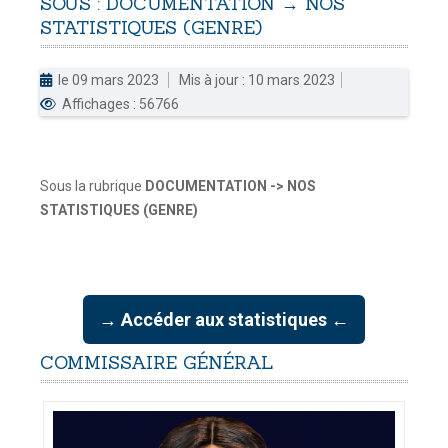
SOUS
:
DOCUMENTATION
→
NOS
STATISTIQUES
(GENRE)
DOUANES
Douane Togolaise
le 09 mars 2023
Mis à jour : 10 mars 2023
Affichages : 56766
CADASTRE &
Conserv. Foncière
ACTUALITES
Sous la rubrique
DOCUMENTATION -> NOS
Toute l'actualité!
STATISTIQUES (GENRE)
DOCUMENTATION
Toute la Documentation
→ Accéder aux statistiques ←
CONTACT
Contactez OTR
COMMISSAIRE
GÉNÉRAL