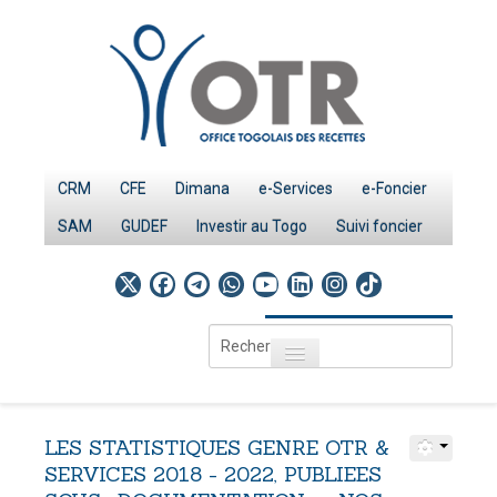
CRM
CFE
Dimana
e-Services
e-Foncier
SAM
GUDEF
Investir au Togo
Suivi foncier
Rechercher
Toggle navigation
Accueil
Page d'Accueil
LES
STATISTIQUES
GENRE
OTR
&
IMPÔTS
SERVICES
2018
-
2022,
PUBLIEES
Le système fiscal