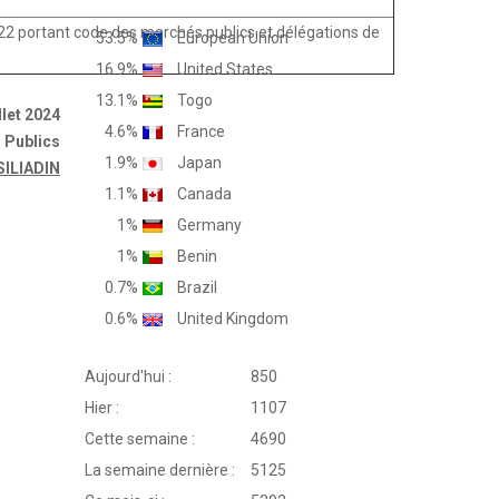
2022 portant code des marchés publics et délégations de
53.5%
European Union
16.9%
United States
13.1%
Togo
llet 2024
4.6%
France
 Publics
1.9%
Japan
SILIADIN
1.1%
Canada
1%
Germany
1%
Benin
0.7%
Brazil
0.6%
United Kingdom
Aujourd'hui :
850
Hier :
1107
Cette semaine :
4690
La semaine dernière :
5125