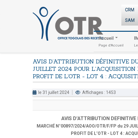
CRM
SAM
Accueil
I
Page d'Accueil
Le
AVIS
D’ATTRIBUTION
DÉFINITIVE
D
JUILLET
2024
POUR
L'ACQUISITION
PROFIT
DE
L’OTR
-
LOT
4
:
ACQUISIT
le 31 juillet 2024
Affichages : 1453
AVIS D’ATTRIBUTION DEFINITIV
MARCHÉ N°00897/2024/AOO/OTR/F/FP du 29 JU
PROFIT DE L’OTR - LOT 4 : AC