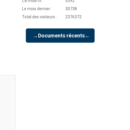
Ce mois-ci :
5392
Le mois dernier :
30738
Total des visiteurs :
2376372
→Documents récents←