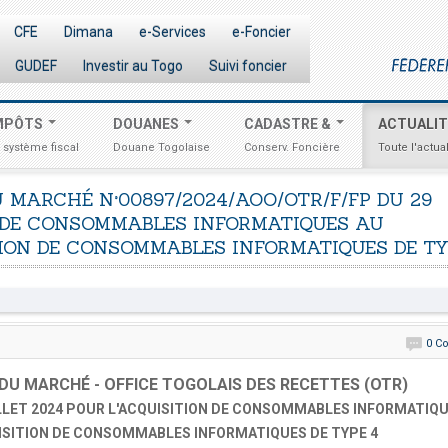
CFE
Dimana
e-Services
e-Foncier
GUDEF
Investir au Togo
Suivi foncier
MPÔTS
DOUANES
CADASTRE &
ACTUALI
 système fiscal
Douane Togolaise
Conserv. Foncière
Toute l'actual
U
MARCHÉ
N°00897/2024/AOO/OTR/F/FP
DU
29
DE
CONSOMMABLES
INFORMATIQUES
AU
ION
DE
CONSOMMABLES
INFORMATIQUES
DE
TY
0 C
E DU MARCHÉ
- OFFICE TOGOLAIS DES RECETTES (OTR)
ILLET 2024 POUR L'ACQUISITION DE CONSOMMABLES INFORMATIQ
QUISITION DE CONSOMMABLES INFORMATIQUES DE TYPE 4