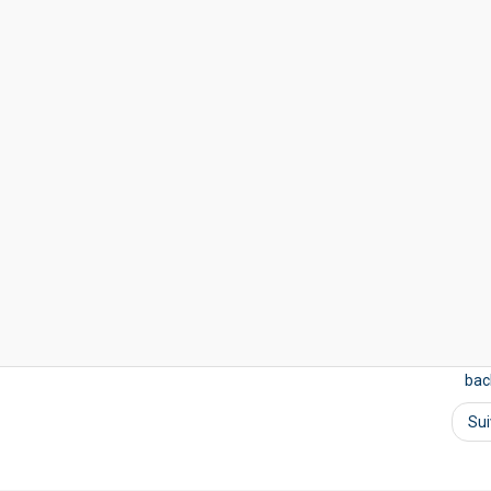
bac
Su