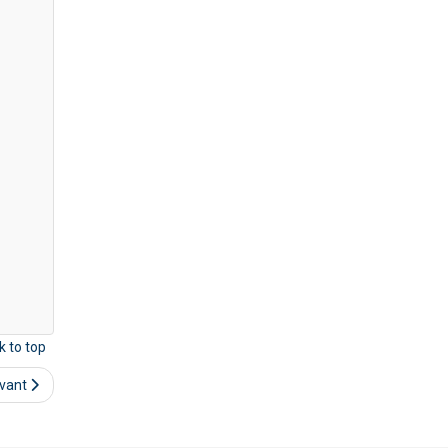
k to top
ivant