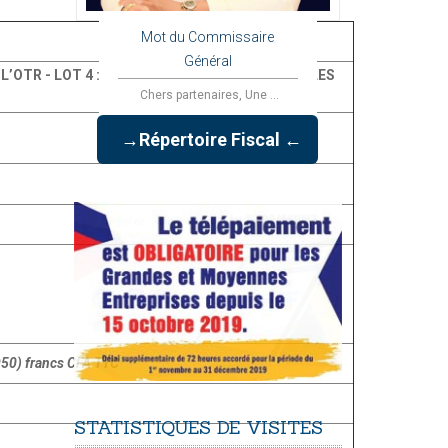
Mot du Commissaire
Général
’OTR - LOT 4 : ACQUISITION DE CONSOMMABLES
Chers partenaires, Une ...
→Répertoire Fiscal ←
950) francs CFA TTC
STATISTIQUES
DE
VISITES