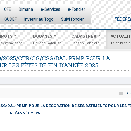
CFE
Dimana
e-Services
e-Foncier
GUDEF
Investir au Togo
Suivi foncier
MPÔTS
DOUANES
CADASTRE &
ACTUALI
 système fiscal
Douane Togolaise
Conserv. Foncière
Toute l'actual
9/2025/OTR/CG/CSG/DAL-PRMP
POUR
LA
UR
LES
FÊTES
DE
FIN
D’ANNÉE
2025
0 C
/CSG/DAL-PRMP POUR LA DÉCORATION DE SES BÂTIMENTS POUR LES F
FIN D’ANNÉE 2025