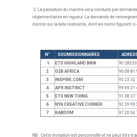
2. La passation du marché sera conduite par demande
réglementaires en vigueur. La demande de renseignem
inscrits sur la liste restreinte, dont les noms figurent ci
N°
SOUMISSIONNAIRES
ADRESS
1
ETS HIGHLAND BRIK
90 28533
2
O2B AFRICA
90 08 81 
3
INSPIRE.COM
93 23 32 
4
APR INSTINCT
99 49 21
5
ETS NEW THING
91 38 37 
6
NYA CREATIVE CORNER
92 39 99
7
KABDOM
97 20 56
NB : Cette invitation est personnelle et ne peut être tr