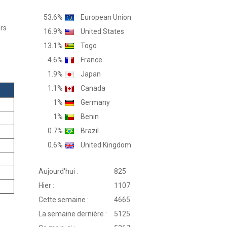
53.6%
European Union
rs
16.9%
United States
13.1%
Togo
4.6%
France
1.9%
Japan
1.1%
Canada
1%
Germany
1%
Benin
0.7%
Brazil
0.6%
United Kingdom
Aujourd'hui :
825
Hier :
1107
Cette semaine :
4665
La semaine dernière :
5125