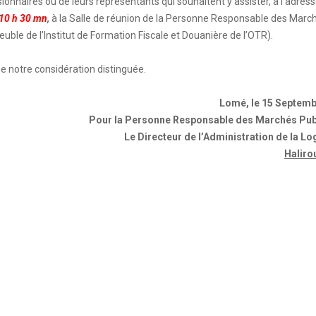
onnaires ou de leurs représentants qui souhaitent y assister, à l’adress
 10 h 30 mn
,
à la Salle de réunion de la Personne Responsable des Marc
ble de l’Institut de Formation Fiscale et Douanière de l’OTR).
e notre considération distinguée.
Lomé, le 15 Septemb
Pour la Personne Responsable des Marchés Publ
Le Directeur de l’Administration de la Lo
Halir