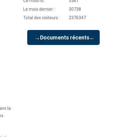
Ce mois-ci :
5367
Le mois dernier :
30738
Total des visiteurs :
2376347
→Documents récents←
ans la
es