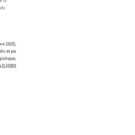
e ci-
hés
re 2025,
ic et po
gistique,
ou DJOBO