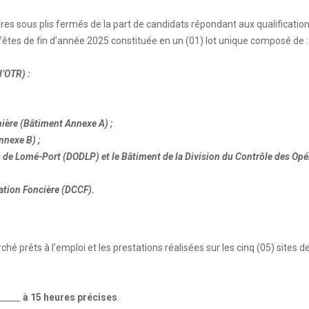
ffres sous plis fermés de la part de candidats répondant aux qualificatio
fêtes de fin d’année 2025 constituée en un (01) lot unique composé de :
l’OTR) :
nière (Bâtiment Annexe A) ;
nexe B) ;
 de Lomé-Port (DODLP) et le Bâtiment de la Division du Contrôle des Opé
vation Foncière (DCCF).
hé prêts à l’emploi et les prestations réalisées sur les cinq (05) sites d
_____
à 15 heures précises
.