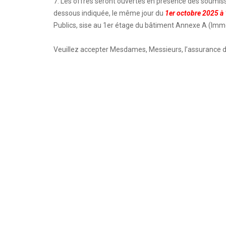
7. Les offres seront ouvertes en présence des soumissi
dessous indiquée, le même jour du
1er octobre 2025 à
Publics, sise au 1er étage du bâtiment Annexe A (Immeu
Veuillez accepter Mesdames, Messieurs, l’assurance d