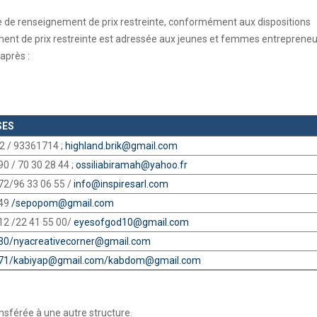
 de renseignement de prix restreinte, conformément aux dispositions
ent de prix restreinte est adressée aux jeunes et femmes entrepreneu
-après :
ES
2 / 93361714 ;
highland.brik@gmail.com
90 / 70 30 28 44 ;
ossiliabiramah@yahoo.fr
72/96 33 06 55 /
info@inspiresarl.com
 49
/
sepopom@gmail.com
12 /22 41 55 00/
eyesofgod10@gmail.com
30/
nyacreativecorner@gmail.com
71/
kabiyap@gmail.com
/
kabdom@gmail.com
ansférée à une autre structure.