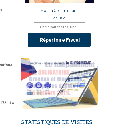
ns
Mot du Commissaire
Général
Chers partenaires, Une ...
→Répertoire Fiscal ←
rations
e l’OTR à
STATISTIQUES
DE
VISITES