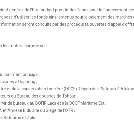
dget général de l’Etat budget primitif des fonds pour le financement de
ropose d’utiliser les fonds ainsi obtenus pour le paiement des marchés a
information seront conduits par des procédures ouvertes d’appel d’offr
on leur nature comme suit :
u bâtiment principal ;
Savanes à Dapaong ;
astre et de la conservation foncière (DCCF) Région des Plateaux à Atakp
teurs au Bureau des douanes de Tohoun ;
rvir de bureaux au BOFIP Lacs et à la DCCF Maritime Est ;
 et Annexe B du site du Siège de l’OTR ;
de Batoumé et Zolo.