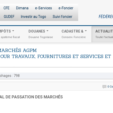
CFE
Dimana
e-Services
e-Foncier
GUDEF
Investir au Togo
Suivi foncier
MPÔTS
DOUANES
CADASTRE &
ACTUALI
 système fiscal
Douane Togolaise
Conserv. Foncière
Toute l'actual
MARCHÉS
AGPM
POUR
TRAVAUX,
FOURNITURES
ET
SERVICES
ET
chages : 798
0 C
RAL DE PASSATION DES MARCHÉS