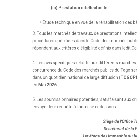
(iii) Prestation intellectuelle :
•
Étude technique en vue de la réhabilitation des b
3. Tous les marchés de travaux, de prestations intell
procédures spécifiées dans le Code des marchés public
répondant aux critères d’éligibilité définis dans ledit
4. Les avis spécifiques relatifs aux différents march
concurrence du Code des marchés publics du Togo seron
dans un quotidien national de large diffusion (
TOGOP
en
Mai 2026
.
5. Les soumissionnaires potentiels, satisfaisant aux c
envoyer leur requête à l’adresse ci-dessous :
Siège de l'Office
Secrétariat de la
1er étage de l'immeuble du bâ