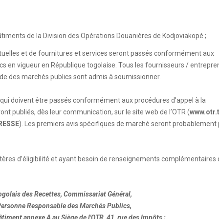
âtiments de la Division des Opérations Douanières de Kodjoviakopé ;
ectuelles et de fournitures et services seront passés conformément aux
s en vigueur en République togolaise. Tous les fournisseurs / entrepre
 Code des marchés publics sont admis à soumissionner.
és qui doivent être passés conformément aux procédures d’appel à la
t publiés, dès leur communication, sur le site web de l’OTR (
www.otr.
RESSE
). Les premiers avis spécifiques de marché seront probablement 
ritères d’éligibilité et ayant besoin de renseignements complémentaires
 Togolais des Recettes, Commissariat Général,
 Personne Responsable des Marchés Publics,
timent annexe A au Siège de l'OTR, 41, rue des Impôts ;