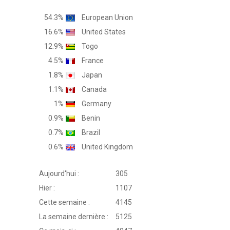
54.3%
European Union
16.6%
United States
12.9%
Togo
4.5%
France
1.8%
Japan
1.1%
Canada
1%
Germany
0.9%
Benin
0.7%
Brazil
0.6%
United Kingdom
Aujourd'hui :
305
Hier :
1107
Cette semaine :
4145
La semaine dernière :
5125