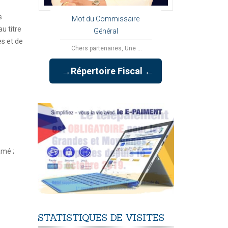
s
Mot du Commissaire
u titre
Général
es et de
Chers partenaires, Une ...
→Répertoire Fiscal ←
amé ;
STATISTIQUES
DE
VISITES