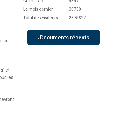
Ce mois-ci :
4847
Le mois dernier :
30738
Total des visiteurs :
2375827
→Documents récents←
neurs
tg
) et
publiés
 devront