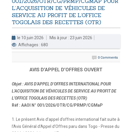
001/2026/OTR/CG/PRMP/CGMAP
POUR
L’ACQUISITION
DE
VÉHICULES
DE
DOUANES
SERVICE
AU
PROFIT
DE
L’OFFICE
Douane Togolaise
TOGOLAIS
DES
RECETTES
(OTR)
CADASTRE &
le 10 juin 2026
Mis à jour : 23 juin 2026
Conserv. Foncière
Affichages : 680
ACTUALITES
0 Comments
Toute l'actualité!
AVIS D’APPEL D’OFFRES OUVERT
DOCUMENTATION
Toute la Documentation
Objet : AVIS D’APPEL D’OFFRES INTERNATIONAL POUR
L’ACQUISITION DE VÉHICULES DE SERVICE AU PROFIT DE
CONTACT
L’OFFICE TOGOLAIS DES RECETTES (OTR)
Contactez OTR
Réf : AAOI N° 001/2026/OTR/CG/PRMP/CGMaP
1. Le présent Avis d’appel d’offres international fait suite à
l’Avis Général d’Appel d’Offres paru dans Togo - Presse du