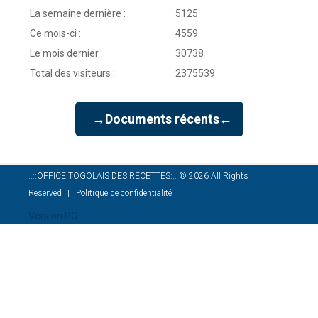
La semaine dernière :
5125
Ce mois-ci :
4559
Le mois dernier :
30738
Total des visiteurs :
2375539
→Documents récents←
..::OFFICE TOGOLAIS DES RECETTES:..
©
2026
All Rights
Reserved
Politique de confidentialité
Version PC