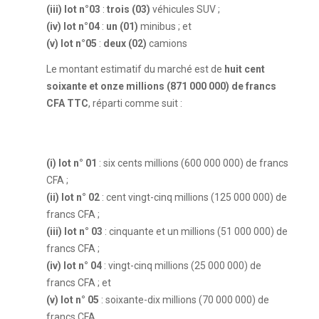
(iii) lot n°03
:
trois (03)
véhicules SUV ;
(iv) lot n°04
:
un (01)
minibus ; et
(v) lot n°05
:
deux (02)
camions
Le montant estimatif du marché est de
huit cent
soixante et onze millions (871 000 000) de francs
CFA TTC
, réparti comme suit :
(i) lot n° 01
: six cents millions (600 000 000) de francs
CFA ;
(ii) lot n° 02
: cent vingt-cinq millions (125 000 000) de
francs CFA ;
(iii) lot n° 03
: cinquante et un millions (51 000 000) de
francs CFA ;
(iv) lot n° 04
: vingt-cinq millions (25 000 000) de
francs CFA ; et
(v) lot n° 05
: soixante-dix millions (70 000 000) de
francs CFA.