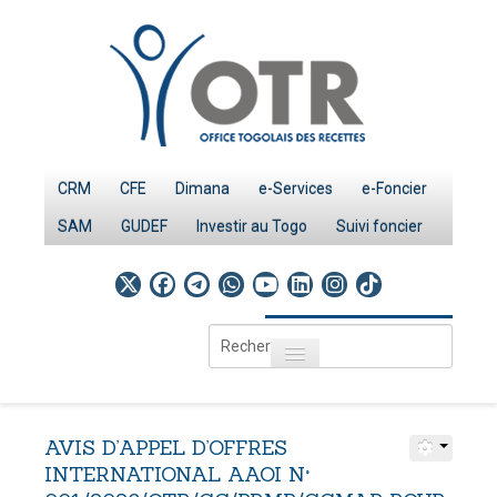
CRM
CFE
Dimana
e-Services
e-Foncier
SAM
GUDEF
Investir au Togo
Suivi foncier
Rechercher
Toggle navigation
Accueil
Page d'Accueil
AVIS
D’APPEL
D’OFFRES
IMPÔTS
INTERNATIONAL
AAOI
N°
Le système fiscal