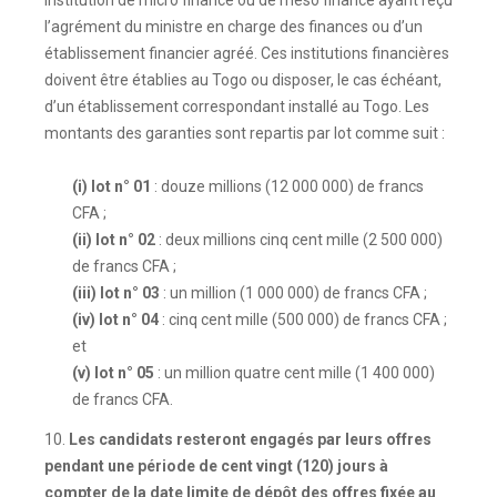
institution de micro finance ou de méso finance ayant reçu
l’agrément du ministre en charge des finances ou d’un
établissement financier agréé. Ces institutions financières
doivent être établies au Togo ou disposer, le cas échéant,
d’un établissement correspondant installé au Togo. Les
montants des garanties sont repartis par lot comme suit :
(i) lot n° 01
: douze millions (12 000 000) de francs
CFA ;
(ii) lot n° 02
: deux millions cinq cent mille (2 500 000)
de francs CFA ;
(iii) lot n° 03
: un million (1 000 000) de francs CFA ;
(iv) lot n° 04
: cinq cent mille (500 000) de francs CFA ;
et
(v) lot n° 05
: un million quatre cent mille (1 400 000)
de francs CFA.
10.
Les candidats resteront engagés par leurs offres
pendant une période de cent vingt (120) jours à
compter de la date limite de dépôt des offres fixée au