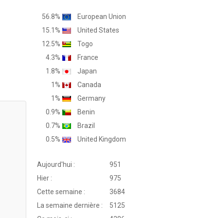
56.8%
European Union
15.1%
United States
12.5%
Togo
4.3%
France
1.8%
Japan
1%
Canada
1%
Germany
0.9%
Benin
0.7%
Brazil
0.5%
United Kingdom
Aujourd'hui :
951
Hier :
975
Cette semaine :
3684
La semaine dernière :
5125