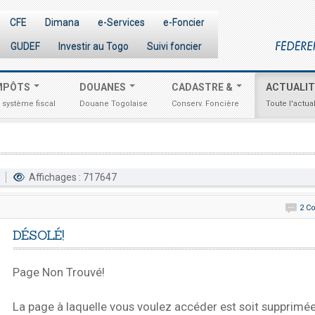
CFE
Dimana
e-Services
e-Foncier
GUDEF
Investir au Togo
Suivi foncier
MPÔTS
DOUANES
CADASTRE &
ACTUALI
 système fiscal
Douane Togolaise
Conserv. Foncière
Toute l'actual
6
Affichages : 717647
2 C
DÉSOLÉ!
Page Non Trouvé!
La page à laquelle vous voulez accéder est soit supprimée