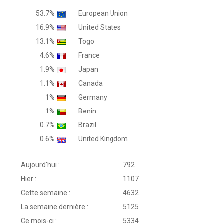
53.7%
European Union
16.9%
United States
13.1%
Togo
4.6%
France
1.9%
Japan
1.1%
Canada
1%
Germany
1%
Benin
0.7%
Brazil
0.6%
United Kingdom
Aujourd'hui :
792
Hier :
1107
Cette semaine :
4632
La semaine dernière :
5125
Ce mois-ci :
5334