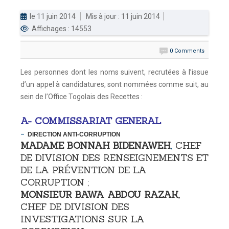
le 11 juin 2014
Mis à jour : 11 juin 2014
DOUANES
Affichages : 14553
Douane Togolaise
0 Comments
CADASTRE &
Conserv. Foncière
Les personnes dont les noms suivent, recrutées à l’issue
d’un appel à candidatures, sont nommées comme suit, au
ACTUALITES
sein de l’Office Togolais des Recettes :
Toute l'actualité!
A-
COMMISSARIAT GENERAL
DOCUMENTATION
-
DIRECTION ANTI-CORRUPTION
Toute la Documentation
MADAME BONNAH BIDENAWEH
,
CHEF
DE DIVISION DES RENSEIGNEMENTS ET
CONTACT
DE LA PRÉVENTION DE LA
Contactez OTR
CORRUPTION ;
MONSIEUR BAWA ABDOU RAZAK
,
CHEF DE DIVISION DES
INVESTIGATIONS SUR LA