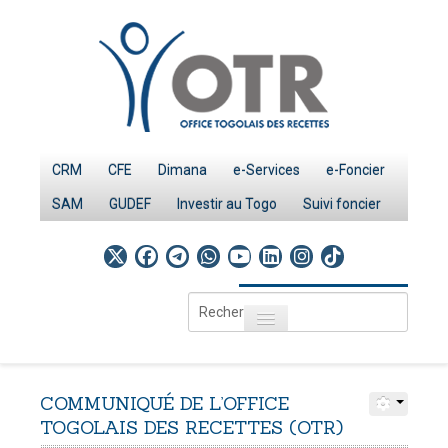
CRM
CFE
Dimana
e-Services
e-Foncier
SAM
GUDEF
Investir au Togo
Suivi foncier
Rechercher
Toggle navigation
Accueil
Page d'Accueil
COMMUNIQUÉ
DE
L’OFFICE
IMPÔTS
TOGOLAIS
DES
RECETTES
(OTR)
Le système fiscal