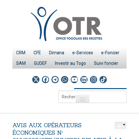
CRM
CFE
Dimana
e-Services
e-Foncier
SAM
GUDEF
Investir au Togo
Suivi foncier
Rechercher
Toggle navigation
Accueil
Page d'Accueil
AVIS
AUX
OPÉRATEURS
IMPÔTS
ÉCONOMIQUES
N°
Le système fiscal