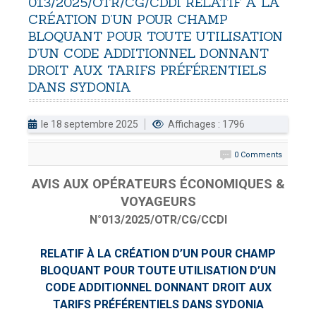
013/2025/OTR/CG/CDDI
RELATIF
À
LA
CRÉATION
D’UN
POUR
CHAMP
DOUANES
BLOQUANT
POUR
TOUTE
UTILISATION
Douane Togolaise
D’UN
CODE
ADDITIONNEL
DONNANT
DROIT
AUX
TARIFS
PRÉFÉRENTIELS
CADASTRE &
DANS
SYDONIA
Conserv. Foncière
le 18 septembre 2025
Affichages : 1796
ACTUALITES
Toute l'actualité!
0 Comments
DOCUMENTATION
AVIS AUX OPÉRATEURS ÉCONOMIQUES &
Toute la Documentation
VOYAGEURS
N°013/2025/OTR/CG/CCDI
CONTACT
Contactez OTR
RELATIF À LA CRÉATION D’UN POUR CHAMP
BLOQUANT POUR TOUTE UTILISATION D’UN
CODE ADDITIONNEL DONNANT DROIT AUX
TARIFS PRÉFÉRENTIELS DANS SYDONIA