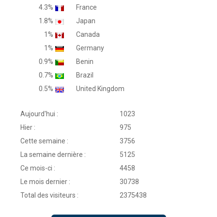
4.3%
France
1.8%
Japan
1%
Canada
1%
Germany
0.9%
Benin
0.7%
Brazil
0.5%
United Kingdom
Aujourd'hui :
1023
Hier :
975
Cette semaine :
3756
La semaine dernière :
5125
Ce mois-ci :
4458
Le mois dernier :
30738
Total des visiteurs :
2375438