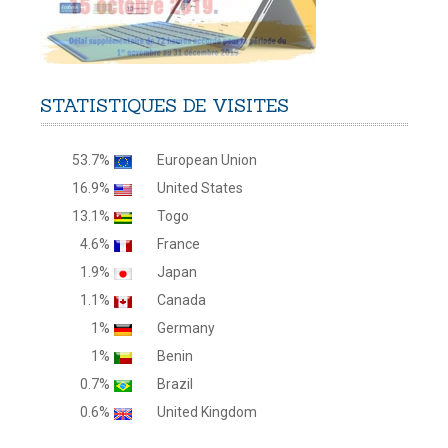
STATISTIQUES
DE
VISITES
53.7%
European Union
16.9%
United States
13.1%
Togo
4.6%
France
1.9%
Japan
1.1%
Canada
1%
Germany
1%
Benin
0.7%
Brazil
0.6%
United Kingdom