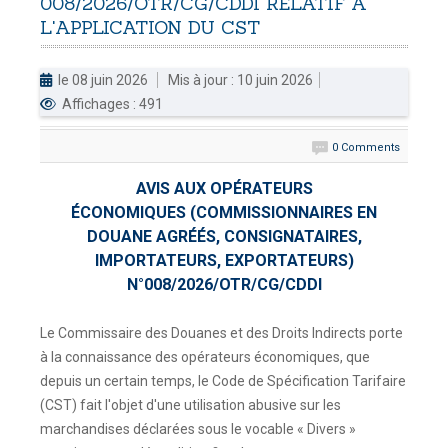
008/2026/OTR/CG/CDDI
RELATIF
À
L'APPLICATION
DU
CST
DOUANES
Douane Togolaise
le 08 juin 2026
Mis à jour : 10 juin 2026
Affichages : 491
CADASTRE &
Conserv. Foncière
0 Comments
ACTUALITES
AVIS AUX OPÉRATEURS
Toute l'actualité!
ÉCONOMIQUES (COMMISSIONNAIRES EN
DOUANE AGRÉÉS, CONSIGNATAIRES,
DOCUMENTATION
IMPORTATEURS, EXPORTATEURS)
Toute la Documentation
N°008/2026/OTR/CG/CDDI
CONTACT
Le Commissaire des Douanes et des Droits Indirects porte
Contactez OTR
à la connaissance des opérateurs économiques, que
depuis un certain temps, le Code de Spécification Tarifaire
(CST) fait l'objet d'une utilisation abusive sur les
marchandises déclarées sous le vocable « Divers »