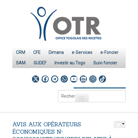
CRM
CFE
Dimana
e-Services
e-Foncier
SAM
GUDEF
Investir au Togo
Suivi foncier
Rechercher
Toggle navigation
Accueil
Page d'Accueil
AVIS
AUX
OPÉRATEURS
IMPÔTS
ÉCONOMIQUES
N°
Le système fiscal