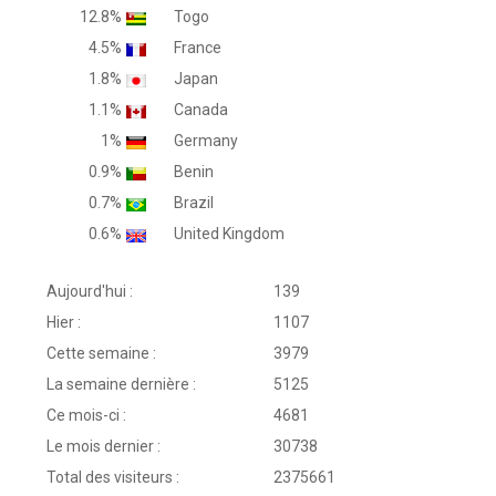
12.8%
Togo
4.5%
France
1.8%
Japan
1.1%
Canada
1%
Germany
0.9%
Benin
0.7%
Brazil
0.6%
United Kingdom
Aujourd'hui :
139
Hier :
1107
Cette semaine :
3979
La semaine dernière :
5125
Ce mois-ci :
4681
Le mois dernier :
30738
Total des visiteurs :
2375661