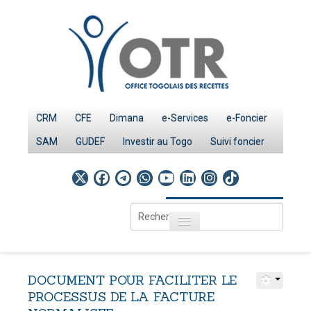
CRM
CFE
Dimana
e-Services
e-Foncier
SAM
GUDEF
Investir au Togo
Suivi foncier
Rechercher
Toggle navigation
Accueil
Page d'Accueil
DOCUMENT
POUR
FACILITER
LE
IMPÔTS
PROCESSUS
DE
LA
FACTURE
Le système fiscal