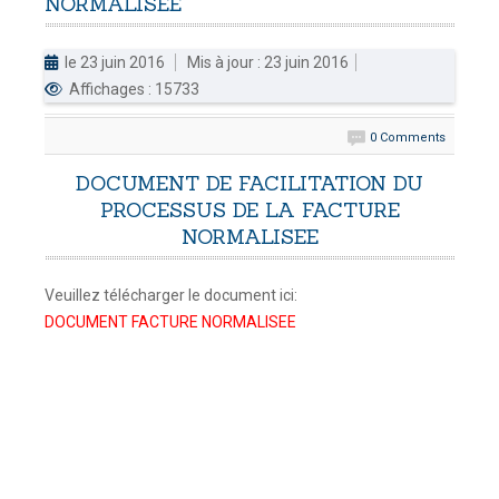
NORMALISEE
DOUANES
le 23 juin 2016
Mis à jour : 23 juin 2016
Douane Togolaise
Affichages : 15733
CADASTRE &
0 Comments
Conserv. Foncière
DOCUMENT DE FACILITATION DU
ACTUALITES
PROCESSUS DE LA FACTURE
Toute l'actualité!
NORMALISEE
DOCUMENTATION
Veuillez télécharger le document ici:
Toute la Documentation
DOCUMENT FACTURE NORMALISEE
CONTACT
Contactez OTR