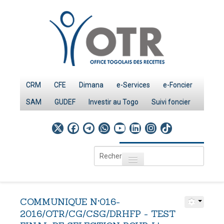
CRM
CFE
Dimana
e-Services
e-Foncier
SAM
GUDEF
Investir au Togo
Suivi foncier
Rechercher
Toggle navigation
Accueil
Page d'Accueil
COMMUNIQUE
N°016-
IMPÔTS
2016/OTR/CG/CSG/DRHFP
-
TEST
Le système fiscal