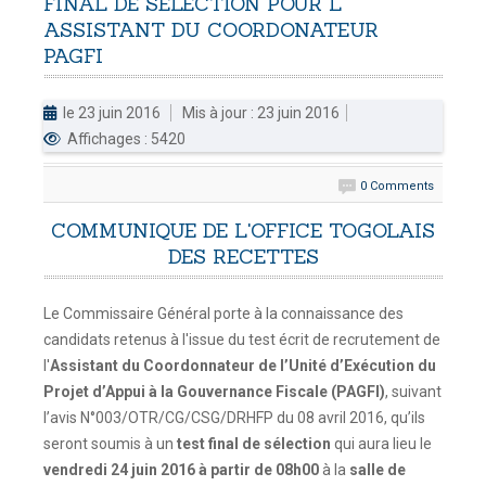
FINAL
DE
SELECTION
POUR
L'
ASSISTANT
DU
COORDONATEUR
DOUANES
PAGFI
Douane Togolaise
le 23 juin 2016
Mis à jour : 23 juin 2016
CADASTRE &
Affichages : 5420
Conserv. Foncière
0 Comments
ACTUALITES
Toute l'actualité!
COMMUNIQUE DE L'OFFICE TOGOLAIS
DES RECETTES
DOCUMENTATION
Toute la Documentation
Le Commissaire Général porte à la connaissance des
candidats retenus à l'issue du test écrit de recrutement de
CONTACT
l'
Assistant du Coordonnateur de l’Unité d’Exécution du
Contactez OTR
Projet d’Appui à la Gouvernance Fiscale (PAGFI)
, suivant
l’avis N°003/OTR/CG/CSG/DRHFP du 08 avril 2016, qu’ils
seront soumis à un
test final de sélection
qui aura lieu le
vendredi 24 juin 2016 à partir de 08h00
à la
salle de