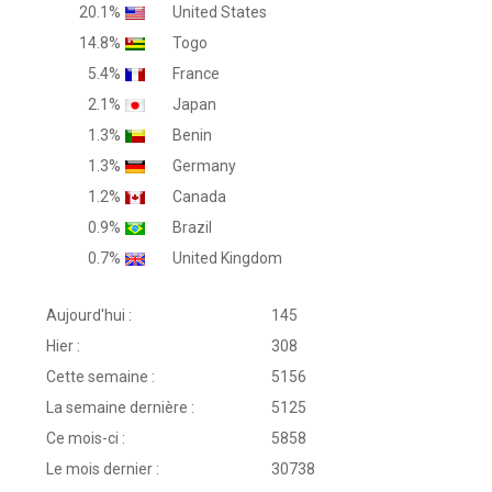
20.1%
United States
14.8%
Togo
5.4%
France
2.1%
Japan
1.3%
Benin
1.3%
Germany
1.2%
Canada
0.9%
Brazil
0.7%
United Kingdom
Aujourd'hui :
145
Hier :
308
Cette semaine :
5156
La semaine dernière :
5125
Ce mois-ci :
5858
Le mois dernier :
30738