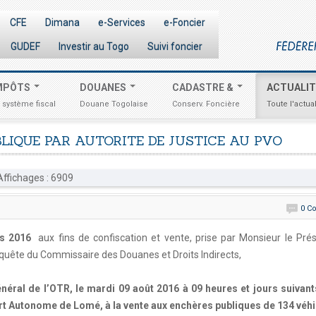
CFE
Dimana
e-Services
e-Foncier
GUDEF
Investir au Togo
Suivi foncier
MPÔTS
DOUANES
CADASTRE &
ACTUALI
 système fiscal
Douane Togolaise
Conserv. Foncière
Toute l'actual
BLIQUE
PAR
AUTORITE
DE
JUSTICE
AU
PVO
ffichages : 6909
0 C
s 2016
aux fins de confiscation et vente, prise par Monsieur le Pré
quête du Commissaire des Douanes et Droits Indirects,
éral de l’OTR, le mardi 09 août 2016 à 09 heures et jours suivants 
rt Autonome de Lomé, à la vente aux enchères publiques de 134 véhi