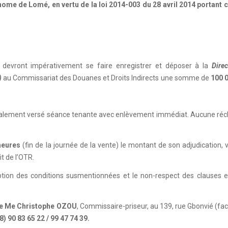
me de Lomé, en vertu de la loi 2014-003 du 28 avril 2014 portant 
, devront impérativement se faire enregistrer et déposer à la
Dire
)
au Commissariat des Douanes et Droits Indirects une somme de
100 
ralement versé séance tenante avec enlèvement immédiat. Aucune réc
heures
(fin de la journée de la vente) le montant de son adjudication, 
t de l’OTR.
eption des conditions susmentionnées et le non-respect des clauses 
de Me Christophe OZOU
, Commissaire-priseur, au 139, rue Gbonvié (fa
8) 90 83 65 22 / 99 47 74 39.