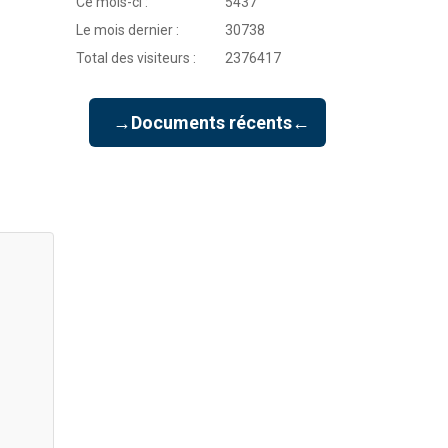
Ce mois-ci :
5437
Le mois dernier :
30738
Total des visiteurs :
2376417
→Documents récents←