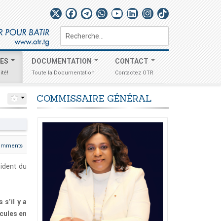
Rechercher
TES
DOCUMENTATION
CONTACT
ité!
Toute la Documentation
Contactez OTR
COMMISSAIRE
GÉNÉRAL
omments
sident du
s’il y a
cules en