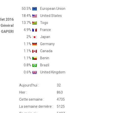
50.5%
European Union
18.4%
United States
llet 2016
13.7%
Togo
 Général
4.9%
France
e GAPERI
2%
Japan
1.1%
Germany
1.1%
Canada
1.1%
Benin
0.8%
Brazil
0.6%
United Kingdom
Aujourd'hui :
32
Hier :
863
Cette semaine :
4735
La semaine dernière :
5125