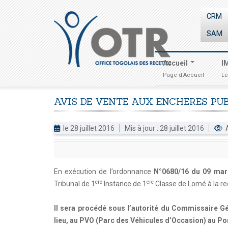
CRM
SAM
Accueil
I
Page d'Accueil
Le
AVIS
DE
VENTE
AUX
ENCHERES
PU
le 28 juillet 2016
Mis à jour : 28 juillet 2016
A
En exécution de l’ordonnance
N°0680/16 du 09 mar
ere
ere
Tribunal de 1
Instance de 1
Classe de Lomé à la re
Il sera procédé sous l’autorité du Commissaire Gén
lieu, au PVO (Parc des Véhicules d’Occasion) au Po