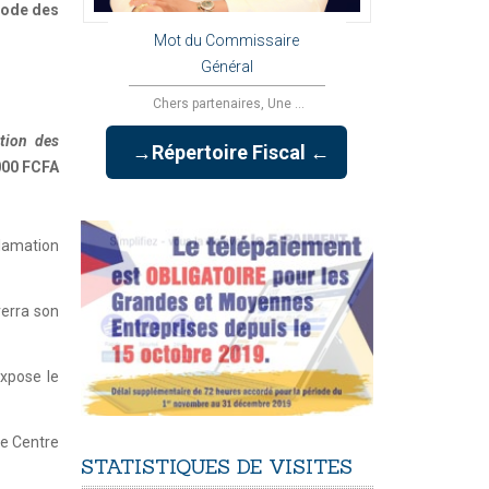
code des
Mot du Commissaire
Général
Chers partenaires, Une ...
ction des
→Répertoire Fiscal ←
000 FCFA
lamation
verra son
expose le
ce Centre
STATISTIQUES
DE
VISITES