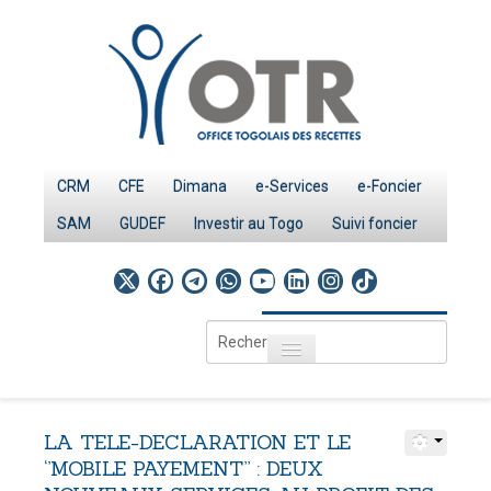
CRM
CFE
Dimana
e-Services
e-Foncier
SAM
GUDEF
Investir au Togo
Suivi foncier
Rechercher
Toggle navigation
Accueil
Page d'Accueil
LA
TELE-DECLARATION
ET
LE
IMPÔTS
‘’MOBILE
PAYEMENT’’
:
DEUX
Le système fiscal