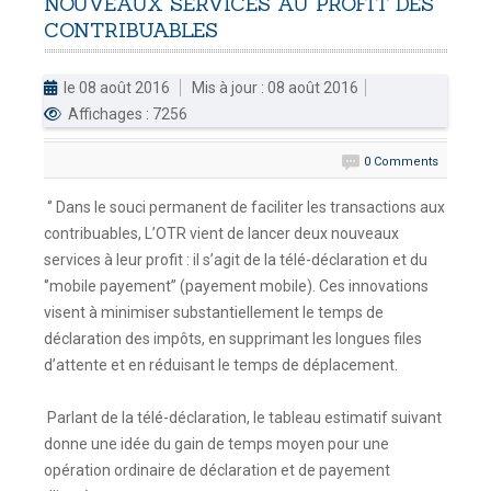
NOUVEAUX
SERVICES
AU
PROFIT
DES
CONTRIBUABLES
DOUANES
Douane Togolaise
le 08 août 2016
Mis à jour : 08 août 2016
Affichages : 7256
CADASTRE &
Conserv. Foncière
0 Comments
ACTUALITES
‘’ Dans le souci permanent de faciliter les transactions aux
Toute l'actualité!
contribuables, L’OTR vient de lancer deux nouveaux
services à leur profit : il s’agit de la télé-déclaration et du
DOCUMENTATION
‘’mobile payement’’ (payement mobile). Ces innovations
Toute la Documentation
visent à minimiser substantiellement le temps de
déclaration des impôts, en supprimant les longues files
CONTACT
d’attente et en réduisant le temps de déplacement.
Contactez OTR
Parlant de la télé-déclaration, le tableau estimatif suivant
donne une idée du gain de temps moyen pour une
opération ordinaire de déclaration et de payement