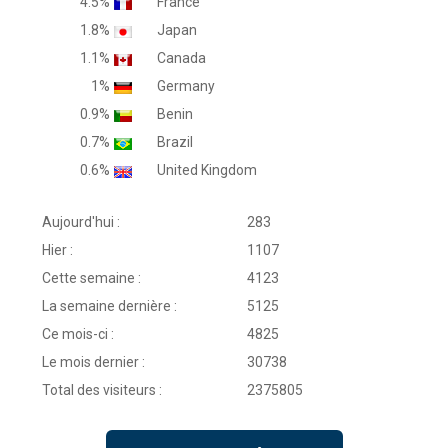
4.5%
France
1.8%
Japan
1.1%
Canada
1%
Germany
0.9%
Benin
0.7%
Brazil
0.6%
United Kingdom
Aujourd'hui :
283
Hier :
1107
Cette semaine :
4123
La semaine dernière :
5125
Ce mois-ci :
4825
Le mois dernier :
30738
Total des visiteurs :
2375805