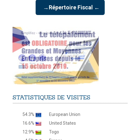
→Répertoire Fiscal ←
STATISTIQUES
DE
VISITES
54.3%
European Union
16.6%
United States
12.9%
Togo