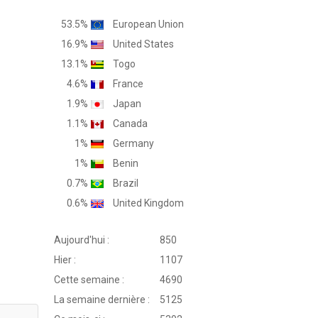
53.5%
European Union
16.9%
United States
13.1%
Togo
4.6%
France
1.9%
Japan
1.1%
Canada
1%
Germany
1%
Benin
0.7%
Brazil
0.6%
United Kingdom
Aujourd'hui :
850
Hier :
1107
Cette semaine :
4690
La semaine dernière :
5125