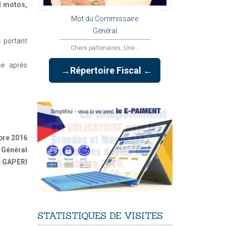
1 motos,
Mot du Commissaire
Général
4 portant
Chers partenaires, Une ...
se après
→Répertoire Fiscal ←
bre 2016
 Général
e GAPERI
STATISTIQUES
DE
VISITES