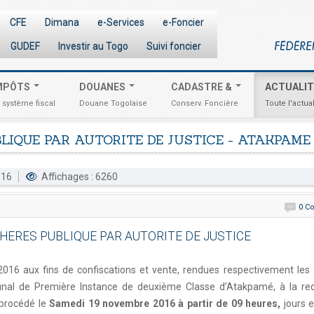
CFE
Dimana
e-Services
e-Foncier
GUDEF
Investir au Togo
Suivi foncier
MPÔTS
DOUANES
CADASTRE &
ACTUALI
 système fiscal
Douane Togolaise
Conserv. Foncière
Toute l'actual
BLIQUE
PAR
AUTORITE
DE
JUSTICE
-
ATAKPAME
2016
Affichages : 6260
0 C
HERES PUBLIQUE PAR AUTORITE DE JUSTICE
16 aux fins de confiscations et vente, rendues respectivement les 
unal de Première Instance de deuxième Classe d’Atakpamé, à la re
 procédé le
Samedi 19 novembre 2016 à partir de 09 heures,
jours 