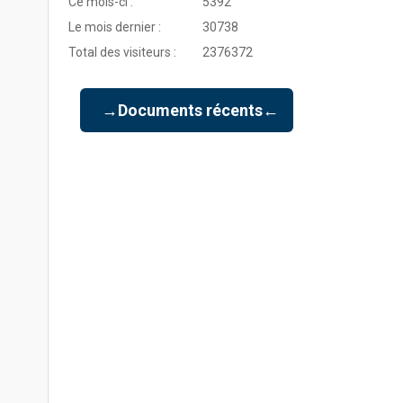
Ce mois-ci :
5392
Le mois dernier :
30738
Total des visiteurs :
2376372
→Documents récents←