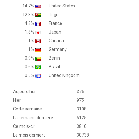
14.7%
United States
12.3%
Togo
4.3%
France
1.8%
Japan
1%
Canada
1%
Germany
0.9%
Benin
0.6%
Brazil
0.5%
United Kingdom
Aujourd'hui :
375
Hier :
975
Cette semaine :
3108
La semaine dernière :
5125
Ce mois-ci :
3810
Le mois dernier :
30738