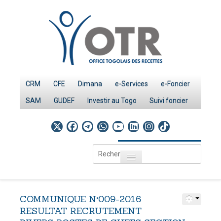
CRM
CFE
Dimana
e-Services
e-Foncier
SAM
GUDEF
Investir au Togo
Suivi foncier
Rechercher
Toggle navigation
Accueil
Page d'Accueil
COMMUNIQUE
N°009-2016
IMPÔTS
RESULTAT
RECRUTEMENT
Le système fiscal