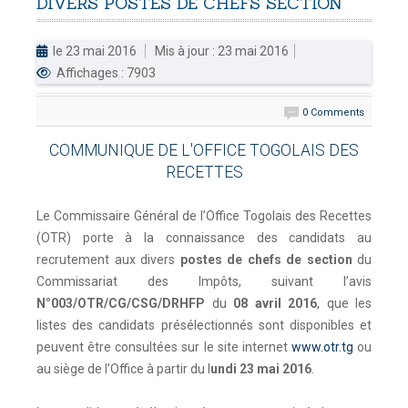
DIVERS
POSTES
DE
CHEFS
SECTION
DOUANES
le 23 mai 2016
Mis à jour : 23 mai 2016
Douane Togolaise
Affichages : 7903
CADASTRE &
0 Comments
Conserv. Foncière
COMMUNIQUE DE L'OFFICE TOGOLAIS DES
ACTUALITES
RECETTES
Toute l'actualité!
Le Commissaire Général de l’Office Togolais des Recettes
DOCUMENTATION
(OTR) porte à la connaissance des candidats au
Toute la Documentation
recrutement aux divers
postes de chefs de section
du
Commissariat des Impôts, suivant l’avis
CONTACT
N°003/OTR/CG/CSG/DRHFP
du
08 avril 2016
, que les
Contactez OTR
listes des candidats présélectionnés sont disponibles et
peuvent être consultées sur le site internet
www.otr.tg
ou
au siège de l’Office à partir du l
undi 23 mai 2016
.