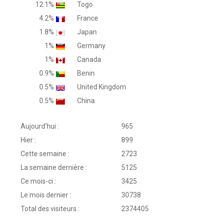
12.1%
Togo
4.2%
France
1.8%
Japan
1%
Germany
1%
Canada
0.9%
Benin
0.5%
United Kingdom
0.5%
China
Aujourd'hui :
965
Hier :
899
Cette semaine :
2723
La semaine dernière :
5125
Ce mois-ci :
3425
Le mois dernier :
30738
Total des visiteurs :
2374405