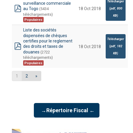
Télécharger
surveillance commerciale
au Togo
18 Oct 2018
(5434
(
pdf,
800
pdf
téléchargements)
KB
)
Populaires
Liste des sociétés
dispensées de chèques
Télécharger
certifies pour le reglement
des droits et taxes de
(
pdf,
182
18 Oct 2018
pdf
douanes
(2722
KB
)
téléchargements)
Populaires
1
2
»
→Répertoire Fiscal ←