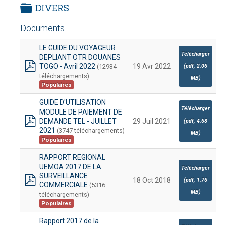
DIVERS
SATION
-
mardi, 14 juillet 2026 10:30
juillet 2026 17:30
folder
DOUANES
Documents
Douane Togolaise
LE GUIDE DU VOYAGEUR
Télécharger
CADASTRE &
DEPLIANT OTR DOUANES
TOGO - Avril 2022
19 Avr 2022
(12934
(
pdf,
2.06
Conserv. Foncière
pdf
téléchargements)
MB
)
Populaires
ACTUALITES
GUIDE D'UTILISATION
Toute l'actualité!
Télécharger
MODULE DE PAIEMENT DE
DEMANDE TEL - JUILLET
29 Juil 2021
(
pdf,
4.68
DOCUMENTATION
pdf
2021
(3747 téléchargements)
MB
)
Toute la Documentation
Populaires
RAPPORT REGIONAL
CONTACT
UEMOA 2017 DE LA
Télécharger
Contactez OTR
SURVEILLANCE
18 Oct 2018
(
pdf,
1.76
COMMERCIALE
(5316
pdf
MB
)
téléchargements)
Populaires
Rapport 2017 de la