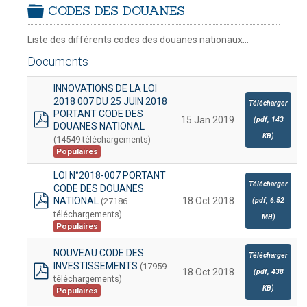
CODES DES DOUANES
ISATION
-
mardi, 14 juillet 2026 10:30
juillet 2026 17:30
folder
DOUANES
Liste des différents codes des douanes nationaux...
Douane Togolaise
Documents
CADASTRE &
INNOVATIONS DE LA LOI
Conserv. Foncière
2018 007 DU 25 JUIN 2018
Télécharger
PORTANT CODE DES
15 Jan 2019
(
pdf,
143
ACTUALITES
DOUANES NATIONAL
pdf
KB
)
(14549 téléchargements)
Toute l'actualité!
Populaires
DOCUMENTATION
LOI N°2018-007 PORTANT
Télécharger
CODE DES DOUANES
Toute la Documentation
NATIONAL
18 Oct 2018
(27186
(
pdf,
6.52
pdf
téléchargements)
MB
)
CONTACT
Populaires
Contactez OTR
NOUVEAU CODE DES
Télécharger
INVESTISSEMENTS
(17959
18 Oct 2018
(
pdf,
438
téléchargements)
pdf
KB
)
Populaires