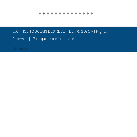
..::OFFICE TOGOLAIS DES RECETTES:..
©
2026
All Rights
Reserved
Politique de confidentialité
Version PC