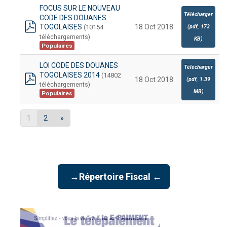
FOCUS SUR LE NOUVEAU
Télécharger
CODE DES DOUANES
TOGOLAISES
18 Oct 2018
(10154
(
pdf,
173
pdf
téléchargements)
KB
)
Populaires
LOI CODE DES DOUANES
Télécharger
TOGOLAISES 2014
(14802
18 Oct 2018
(
pdf,
1.39
téléchargements)
pdf
MB
)
Populaires
1
2
»
→Répertoire Fiscal ←