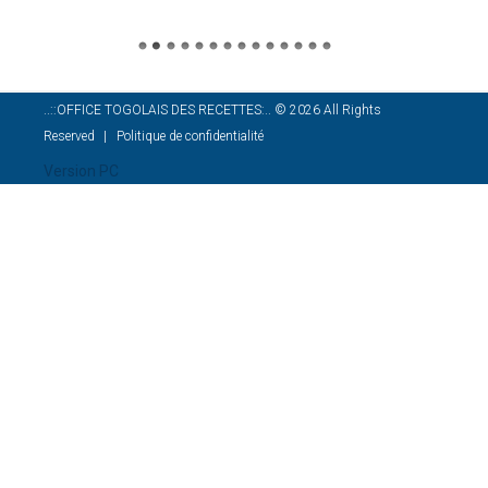
..::OFFICE TOGOLAIS DES RECETTES:..
©
2026
All Rights
Reserved
Politique de confidentialité
Version PC