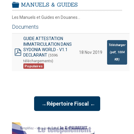
MANUELS & GUIDES
A DYNAMISATION
-
mardi, 14 juillet 2026 10:30
juillet 2026 17:30
folder
DOUANES
Les Manuels et Guides en Douanes...
Douane Togolaise
Documents
CADASTRE &
GUIDE ATTESTATION
Conserv. Foncière
IMMATRICULATION DANS
Télécharger
SYDONIA WORLD - V1.1
18 Nov 2019
(
pdf,
1004
ACTUALITES
DECLARANT
(5596
pdf
KB
)
téléchargements)
Toute l'actualité!
Populaires
DOCUMENTATION
Toute la Documentation
CONTACT
→Répertoire Fiscal ←
Contactez OTR