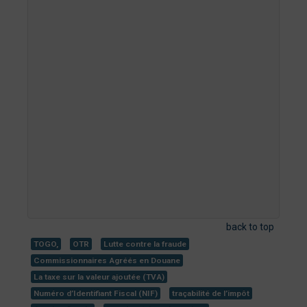
back to top
TOGO,
OTR
Lutte contre la fraude
Commissionnaires Agréés en Douane
La taxe sur la valeur ajoutée (TVA)
Numéro d’Identifiant Fiscal (NIF)
traçabilité de l’impôt