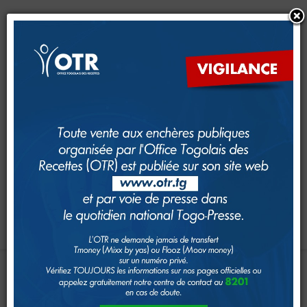
CRM
CFE
Dimana
e-Services
e-Foncier
SAM
GUDEF
Investir au Togo
Suivi foncier
Rechercher
Toggle navigation
Accueil
Page d'Accueil
IMPÔTS
Le système fiscal