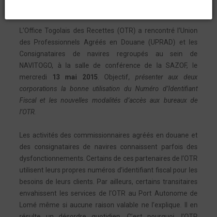
connaissance des partenaires.
L’Office Togolais des Recettes (OTR) a rencontré l’Union
des Professionnels Agréés en Douane (UPRAD) et les
Consignataires de navires regroupés au sein de
NAVITOGO, à la salle de conférence de la SAZOF, le
mercredi
13 mai 2015
. Objectif,
présenter aux deux
corporations la bonne utilisation du Numéro d’Identifiant
Fiscal et les nouvelles modalités d’accès aux bureaux de
l’OTR.
Les activités des commissionnaires agréés en douane et
des consignataires de navires connaissent parfois des
dysfonctionnements. Certains de ces partenaires de l’OTR
utilisent leurs propres numéros d’identifiant fiscal pour les
besoins de leurs clients. Par ailleurs, certains transitaires
envahissent les services de l’OTR au Port Autonome de
Lomé même si aucune raison valable ne l’explique. Il en
résulte un désordre quotidien. C’est pourquoi, l’OTR