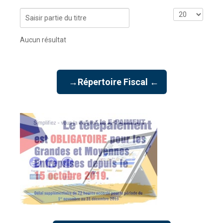
SATION
-
mardi, 14 juillet 2026 10:30
juillet 2026 17:30
Saisir
Affichage
DOUANES
partie
#
Douane Togolaise
du
Aucun résultat
titre
CADASTRE &
Conserv. Foncière
→Répertoire Fiscal ←
ACTUALITES
Toute l'actualité!
DOCUMENTATION
Toute la Documentation
CONTACT
Contactez OTR