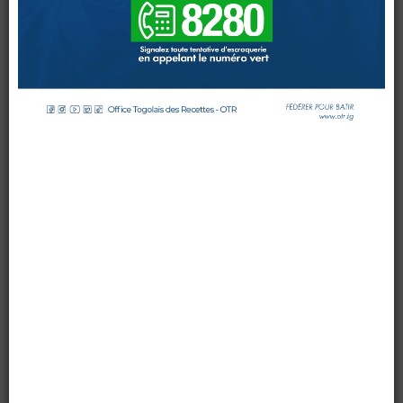
VAGUE
DES
MOYENNES
ENTREPRISES
RENCONTREE
CE
JEUDI
DOUANES
Douane Togolaise
par OTR TG
le 16 avril 2015
Mis à jour : 16 avril 2015
Affichages : 5390
CADASTRE &
Conserv. Foncière
ACTUALITES
Toute l'actualité!
DOCUMENTATION
Toute la Documentation
CONTACT
Contactez OTR
0 Comments
Cinquante moyennes entreprises étaient en formation le
jeudi 16 avril 2015
au siège de l’Office Togolais des