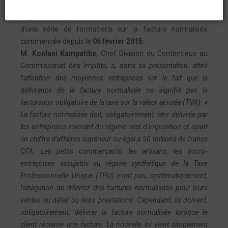
Recettes (OTR) à Lomé. Cette rencontre avec la sixième
vague des moyennes entreprises s’inscrit dans le cadre
d’une série de formations sur la facture normalisée
commencée depuis le
06 février 2015
.
M. Konlani Kampatibe
, Chef Division du Contentieux au
Commissariat des Impôts, a, dan
s sa présentation, attiré
l’attention des moyennes entreprises sur le fait que la
délivrance de la facture normalisée ne signifie pas la
facturation obligatoire de la taxe sur la valeur ajoutée (TVA). «
La facture normalisée doit, obligatoirement, être délivrée par
les entreprises relevant du régime réel d’imposition et ayant
un chiffre d’affaires supérieur ou égal à 50 millions de francs
CFA. Les petits commerçants, les artisans, les micro-
entreprises assujettis au régime synthétique de la Taxe
Professionnelle Unique (TPU) n’ont pas, systématiquement,
l’obligation de délivrer des factures normalisées pour leurs
ventes au détail ou leurs prestations. Cependant, ils doivent,
obligatoirement, délivrer la facture normalisée lorsque le
client réclame une facture. La nouvelle loi vient simplement